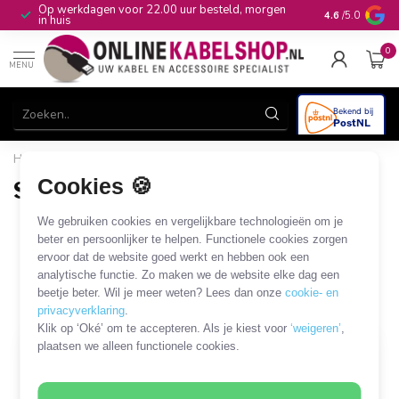
Op werkdagen voor 22.00 uur besteld, morgen
10+
jaar produ
4.6
/5.0
in huis
0
MENU
Home
/
Gereedschap & Reiniging
/
Snijden en knippen
Cookies 🍪
Snijden en knippen
We gebruiken cookies en vergelijkbare technologieën om je
Mes
Scalpel
beter en persoonlijker te helpen. Functionele cookies zorgen
ervoor dat de website goed werkt en hebben ook een
3 PRODUCTEN
analytische functie. Zo maken we de website elke dag een
beetje beter. Wil je meer weten? Lees dan onze
cookie- en
Filters
SORTEER OP
privacyverklaring
.
Klik op ‘Oké’ om te accepteren. Als je kiest voor
‘weigeren’
,
plaatsen we alleen functionele cookies.