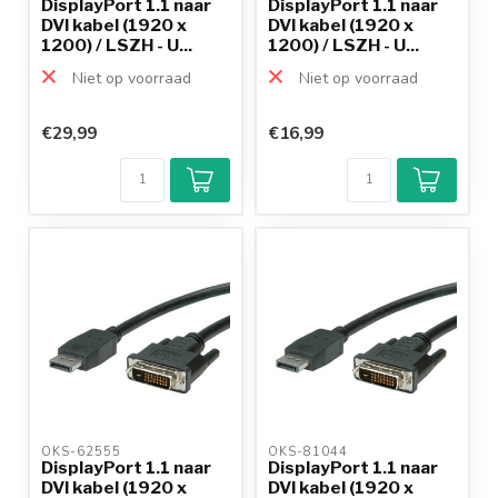
DisplayPort 1.1 naar
DisplayPort 1.1 naar
DVI kabel (1920 x
DVI kabel (1920 x
1200) / LSZH - U...
1200) / LSZH - U...
Niet op voorraad
Niet op voorraad
€29,99
€16,99
Klantenbeoordeling
9,2/10
Achteraf
betalen mogelijk
10+
jaar
productkennis
OKS-62555 
OKS-81044 
DisplayPort 1.1 naar
DisplayPort 1.1 naar
DVI kabel (1920 x
DVI kabel (1920 x