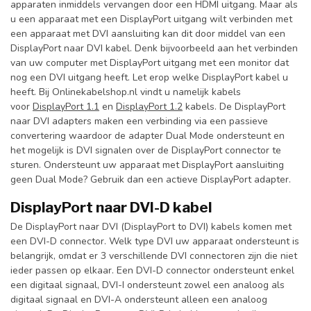
apparaten inmiddels vervangen door een HDMI uitgang. Maar als
u een apparaat met een DisplayPort uitgang wilt verbinden met
een apparaat met DVI aansluiting kan dit door middel van een
DisplayPort naar DVI kabel. Denk bijvoorbeeld aan het verbinden
van uw computer met DisplayPort uitgang met een monitor dat
nog een DVI uitgang heeft. Let erop welke DisplayPort kabel u
heeft. Bij Onlinekabelshop.nl vindt u namelijk kabels
voor
DisplayPort 1.1
en
DisplayPort 1.2
kabels. De DisplayPort
naar DVI adapters maken een verbinding via een passieve
convertering waardoor de adapter Dual Mode ondersteunt en
het mogelijk is DVI signalen over de DisplayPort connector te
sturen. Ondersteunt uw apparaat met DisplayPort aansluiting
geen Dual Mode? Gebruik dan een actieve DisplayPort adapter.
DisplayPort naar DVI-D kabel
De DisplayPort naar DVI (DisplayPort to DVI) kabels komen met
een DVI-D connector. Welk type DVI uw apparaat ondersteunt is
belangrijk, omdat er 3 verschillende DVI connectoren zijn die niet
ieder passen op elkaar. Een DVI-D connector ondersteunt enkel
een digitaal signaal, DVI-I ondersteunt zowel een analoog als
digitaal signaal en DVI-A ondersteunt alleen een analoog