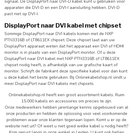
signaal. De DisplayPort naar DVI-D kabel kunt u gebruiken voor
apparaten die DVI-D en een DVI-I aansluiting hebben. DVI-D
past niet op DVI-I.
DisplayPort naar DVI kabel met chipset
Sommige DisplayPort naar DVI kabels komen met de NXP
PTN3316B of LT8611EX chipset. Deze chipset laat aan uw
DisplayPort apparaat weten dat het apparaat een DVI of HDMI
monitor is in plaats van een DisplayPort monitor. Of u deze
DisplayPort naar DVI kabel met NXP PTN3316B of LT8611EX
chipset nodig heeft, is afhankelijk van uw grafische kaart of
monitor. Schrijft de fabrikant deze specifieke kabel voor dan kunt
u deze kabel het beste gebruiken. Bij Onlinekabelshop.nl vindt u
meer DisplayPort naar DVI kabels met chipsets.
Onlinekabelshop.nl heeft een groot assortiment kabels. Ruim
15.000 kabels en accessoires om precies te zijn.
Onze medewerkers hebben jarenlange kennis opgebouwd van al
onze producten en hebben de oplossing voor veel voorkomende
problemen waar onze klanten tegenaan lopen. Komt u er op de
website niet uit? Of weet u niet goed welke kabel u nodig heeft?
Kom gerust langs in onze winkel in Leiden. U kunt ook bellen