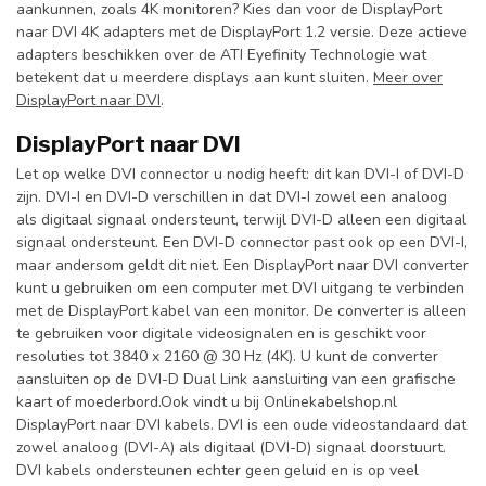
aankunnen, zoals 4K monitoren? Kies dan voor de DisplayPort
naar DVI 4K adapters met de DisplayPort 1.2 versie. Deze actieve
adapters beschikken over de ATI Eyefinity Technologie wat
betekent dat u meerdere displays aan kunt sluiten.
Meer over
DisplayPort naar DVI
.
DisplayPort naar DVI
Let op welke DVI connector u nodig heeft: dit kan DVI-I of DVI-D
zijn. DVI-I en DVI-D verschillen in dat DVI-I zowel een analoog
als digitaal signaal ondersteunt, terwijl DVI-D alleen een digitaal
signaal ondersteunt. Een DVI-D connector past ook op een DVI-I,
maar andersom geldt dit niet. Een DisplayPort naar DVI converter
kunt u gebruiken om een computer met DVI uitgang te verbinden
met de DisplayPort kabel van een monitor. De converter is alleen
te gebruiken voor digitale videosignalen en is geschikt voor
resoluties tot 3840 x 2160 @ 30 Hz (4K). U kunt de converter
aansluiten op de DVI-D Dual Link aansluiting van een grafische
kaart of moederbord.Ook vindt u bij Onlinekabelshop.nl
DisplayPort naar DVI kabels. DVI is een oude videostandaard dat
zowel analoog (DVI-A) als digitaal (DVI-D) signaal doorstuurt.
DVI kabels ondersteunen echter geen geluid en is op veel