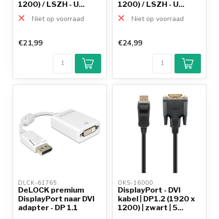
1200) / LSZH - U...
1200) / LSZH - U...
Niet op voorraad
Niet op voorraad
€21,99
€24,99
DLCK-61765 
OKS-16000 
DeLOCK premium
DisplayPort - DVI
DisplayPort naar DVI
kabel | DP1.2 (1920 x
adapter - DP 1.1
1200) | zwart | 5...
(192...