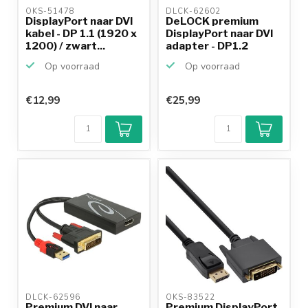
OKS-51478 
DLCK-62602 
DisplayPort naar DVI
DeLOCK premium
kabel - DP 1.1 (1920 x
DisplayPort naar DVI
1200) / zwart...
adapter - DP1.2
(1920...
Op voorraad
Op voorraad
€12,99
€25,99
DLCK-62596 
OKS-83522 
Premium DVI naar
Premium DisplayPort