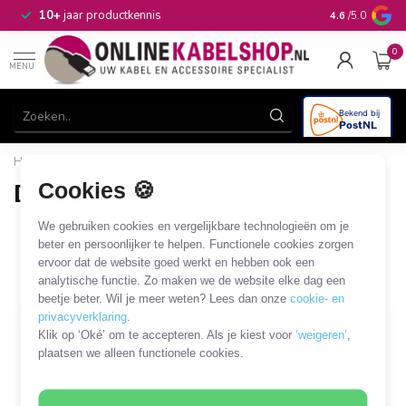
n
10+
jaar productkennis
4.6
/5.0
0
MENU
Home
/
Audio & Video
/
DisplayPort
/
DisplayPort - DVI
Cookies 🍪
DisplayPort - DVI
41 PRODUCTEN
We gebruiken cookies en vergelijkbare technologieën om je
beter en persoonlijker te helpen. Functionele cookies zorgen
ervoor dat de website goed werkt en hebben ook een
Filters
SORTEER OP
analytische functie. Zo maken we de website elke dag een
beetje beter. Wil je meer weten? Lees dan onze
cookie- en
privacyverklaring
.
SALE
Klik op ‘Oké’ om te accepteren. Als je kiest voor
‘weigeren’
,
plaatsen we alleen functionele cookies.