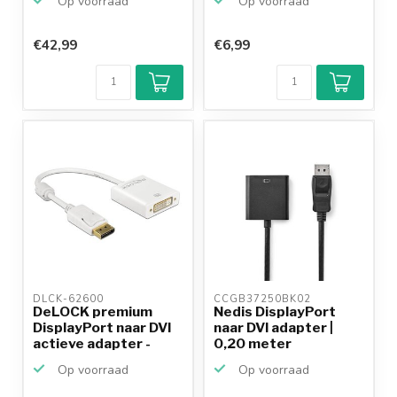
Op voorraad
Op voorraad
€42,99
€6,99
Klantenbeoordeling
9,2/10
Achteraf
betalen mogelijk
10+
jaar
productkennis
DLCK-62600 
CCGB37250BK02 
DeLOCK premium
Nedis DisplayPort
DisplayPort naar DVI
naar DVI adapter |
actieve adapter -
0,20 meter
DP1...
Op voorraad
Op voorraad