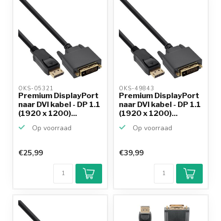
OKS-05321 
OKS-49843 
Premium DisplayPort
Premium DisplayPort
naar DVI kabel - DP 1.1
naar DVI kabel - DP 1.1
(1920 x 1200)...
(1920 x 1200)...
Op voorraad
Op voorraad
€25,99
€39,99
Klantenbeoordeling
9,2/10
Achteraf
betalen mogelijk
10+
jaar
productkennis