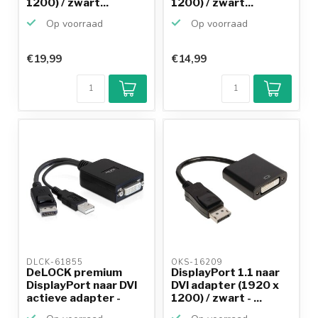
1200) / zwart...
1200) / zwart...
Op voorraad
Op voorraad
€19,99
€14,99
DLCK-61855 
OKS-16209 
DeLOCK premium
DisplayPort 1.1 naar
DisplayPort naar DVI
DVI adapter (1920 x
actieve adapter -
1200) / zwart - ...
voe...