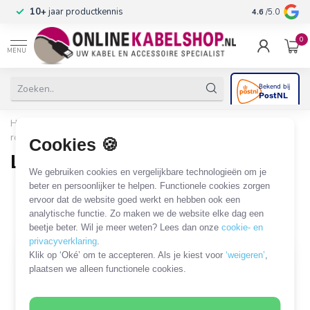
n
10+
jaar productkennis
4.6
/5.0
0
MENU
Home
/
Audio & Video
/
Luidsprekerkabel
/
Los draad per
rol
/
Luidsprekerkabel 4x 1,50mm²
Cookies 🍪
Luidsprekerkabel 4x 1,50mm²
We gebruiken cookies en vergelijkbare technologieën om je
3 PRODUCTEN
beter en persoonlijker te helpen. Functionele cookies zorgen
ervoor dat de website goed werkt en hebben ook een
analytische functie. Zo maken we de website elke dag een
Filters
SORTEER OP
beetje beter. Wil je meer weten? Lees dan onze
cookie- en
privacyverklaring
.
Klik op ‘Oké’ om te accepteren. Als je kiest voor
‘weigeren’
,
plaatsen we alleen functionele cookies.