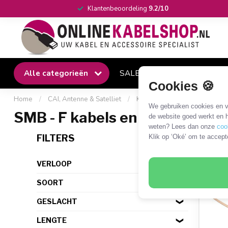
Klantenbeoordeling
9.2/10
Alle categorieën
SALE
Winkel
Klantense
Cookies 🍪
Home
/
CAI, Antenne & Satelliet
/
Kabels en adapters
/
SMB 
We gebruiken cookies en ve
SMB - F kabels en adapters
de website goed werkt en h
weten? Lees dan onze
coo
1 PR
FILTERS
Klik op ‘Oké’ om te accept
VERLOOP
SOORT
GESLACHT
LENGTE