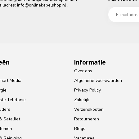
ailadres:
info@onlinekabelshop.nl
.
eën
Informatie
o
Over ons
mart Media
Algemene voorwaarden
gie
Privacy Policy
te Telefonie
Zakelijk
uders
Verzendkosten
 Satelliet
Retourneren
stemen
Blogs
& Reiniging
Vacatures