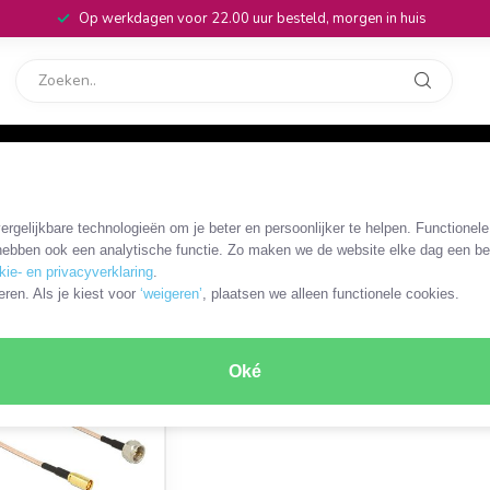
Op werkdagen voor 22.00 uur besteld, morgen in huis
rvice
32
/ SSMB / SMC coaxkabels en adapters
/
SMB - F kabels en adapters
rgelijkbare technologieën om je beter en persoonlijker te helpen. Functionel
ebben ook een analytische functie. Zo maken we de website elke dag een bee
kie- en privacyverklaring
.
ODUCT
eren. Als je kiest voor
‘weigeren’
, plaatsen we alleen functionele cookies.
Oké