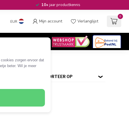
10+
jaar productkennis
0
Mijn account
Verlanglijst
EUR
4.6
/5
06
beoordelingen
e cookies zorgen ervoor dat
tje beter. Wil je meer
SORTEER OP