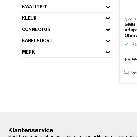
KWALITEIT
KLEUR
OKS-6
SMB (
CONNECTOR
adapt
Ohm /
KABELSOORT
Op
MERK
€8,9
Ver
Klantenservice
Mocht u vragen hebben over één van onze artikelen of over uw bes