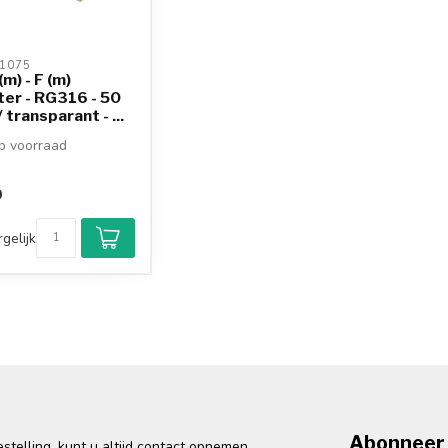
1075 
m) - F (m)
er - RG316 - 50
 transparant - ...
 voorraad
9
gelijk
Abonneer 
telling, kunt u altijd contact opnemen