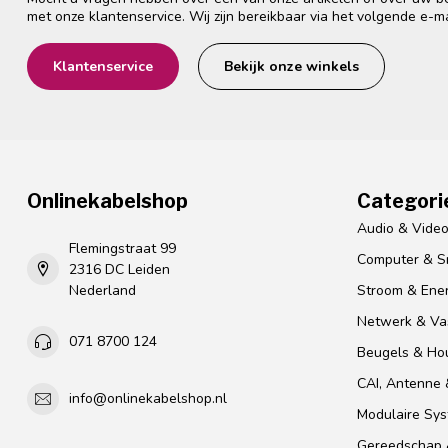
met onze klantenservice. Wij zijn bereikbaar via het volgende e-m
Klantenservice
Bekijk onze winkels
Onlinekabelshop
Categori
Audio & Vide
Flemingstraat 99
Computer & S
2316 DC Leiden
Nederland
Stroom & Ener
Netwerk & Vas
071 8700 124
Beugels & Ho
CAI, Antenne &
info@onlinekabelshop.nl
Modulaire Sy
Gereedschap 