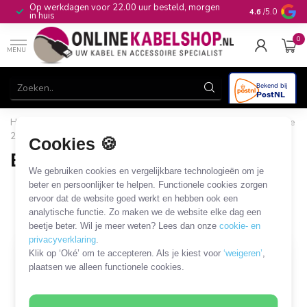
00 uur besteld, morgen
10+
jaar productkennis
4.6
/5.0
0
MENU
Home
/
Automotive & Car Audio
/
Elektrische auto
/
EV Type
2
/
EV Type 2 - EV Type 2
Cookies 🍪
EV Type 2 - EV Type 2
We gebruiken cookies en vergelijkbare technologieën om je
23 PRODUCTEN
beter en persoonlijker te helpen. Functionele cookies zorgen
ervoor dat de website goed werkt en hebben ook een
analytische functie. Zo maken we de website elke dag een
Filters
SORTEER OP
beetje beter. Wil je meer weten? Lees dan onze
cookie- en
privacyverklaring
.
Klik op ‘Oké’ om te accepteren. Als je kiest voor
‘weigeren’
,
plaatsen we alleen functionele cookies.