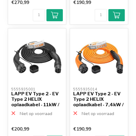
€270,99
€190,99
5555935001 
5555935014 
LAPP EV Type 2 - EV
LAPP EV Type 2 - EV
Type 2 HELIX
Type 2 HELIX
oplaadkabel - 11kW /
oplaadkabel - 7,4kW /
zwa...
or...
Niet op voorraad
Niet op voorraad
€200,99
€190,99