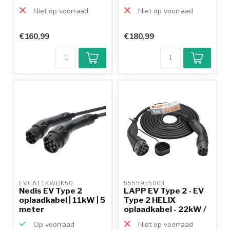
Niet op voorraad
Niet op voorraad
€160,99
€180,99
Klantenbeoordeling
9,2/10
Achteraf
betalen mogelijk
10+
jaar
productkennis
EVCA11KWBK50 
5555935003 
Nedis EV Type 2
LAPP EV Type 2 - EV
oplaadkabel | 11kW | 5
Type 2 HELIX
meter
oplaadkabel - 22kW /
zwa...
Op voorraad
Niet op voorraad