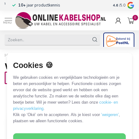
n
10+
jaar productkennis
4.6
/5.0
0
MENU
Home
/
Beugels & Houders
/
Whiteboard
Cookies 🍪
Whiteboard
We gebruiken cookies en vergelijkbare technologieën om je
Muurbeugel
beter en persoonlijker te helpen. Functionele cookies zorgen
ervoor dat de website goed werkt en hebben ook een
1 PRODUCT
analytische functie. Zo maken we de website elke dag een
beetje beter. Wil je meer weten? Lees dan onze
cookie- en
Filters
SORTEER OP
privacyverklaring
.
Klik op ‘Oké’ om te accepteren. Als je kiest voor
‘weigeren’
,
plaatsen we alleen functionele cookies.