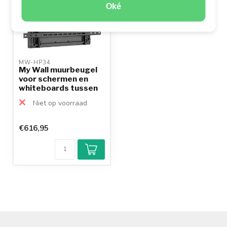
Oké
MW-HP34 
My Wall muurbeugel
voor schermen en
whiteboards tussen
70...
Niet op voorraad
€616,95