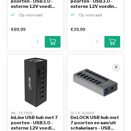
poorten - USB3.0 -
poorten - USB3.0 -
externe 12V voedi...
externe 12V voedin...
Op voorraad
Op voorraad
€69,99
€39,99
Klantenbeoordeling
9,2/10
Achteraf
betalen mogelijk
10+
jaar
productkennis
INL-35395B 
DLCK-63669 
InLine USB hub met 7
DeLOCK USB hub met
poorten - USB3.0 -
7 poorten en aan/uit
externe 12V voedi...
schakelaars - USB...