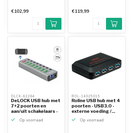
€102,99
€119,99
DLCK-63264 
ROL-14025015 
DeLOCK USB hub met
Roline USB hub met 4
7+2 poorten en
poorten - USB3.0 -
aan/uit schakelaars -
externe voeding /...
U...
Op voorraad
Op voorraad