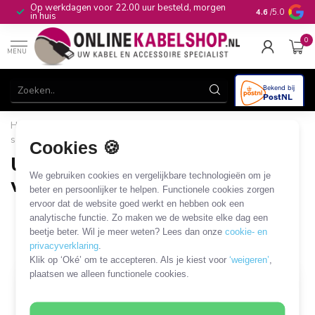
Op werkdagen voor 22.00 uur besteld, morgen
10+
jaar produ
4.6
/5.0
in huis
0
MENU
Home
/
Computer & Smart Media
/
USB
/
USB hubs en
schakelaars
/
USB3.0 USB-A hubs / externe voeding
Cookies 🍪
USB3.0 USB-A hubs / externe
We gebruiken cookies en vergelijkbare technologieën om je
voeding
beter en persoonlijker te helpen. Functionele cookies zorgen
ervoor dat de website goed werkt en hebben ook een
20 PRODUCTEN
analytische functie. Zo maken we de website elke dag een
beetje beter. Wil je meer weten? Lees dan onze
cookie- en
Filters
SORTEER OP
privacyverklaring
.
Klik op ‘Oké’ om te accepteren. Als je kiest voor
‘weigeren’
,
plaatsen we alleen functionele cookies.