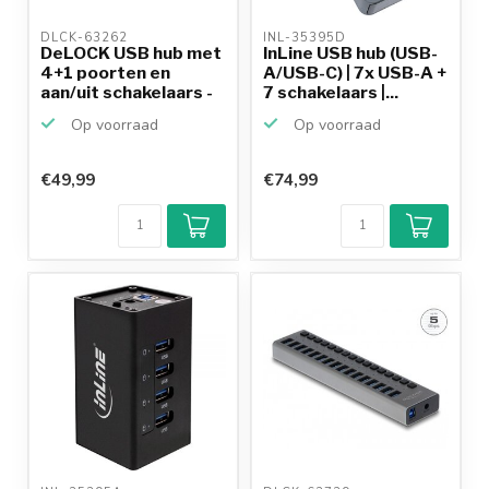
DLCK-63262 
INL-35395D 
DeLOCK USB hub met
InLine USB hub (USB-
4+1 poorten en
A/USB-C) | 7x USB-A +
aan/uit schakelaars -
7 schakelaars |...
U...
Op voorraad
Op voorraad
€49,99
€74,99