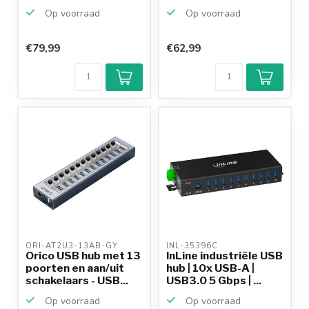
Op voorraad
Op voorraad
€79,99
€62,99
ORI-AT2U3-13AB-GY 
INL-35396C 
Orico USB hub met 13
InLine industriële USB
poorten en aan/uit
hub | 10x USB-A |
schakelaars - USB...
USB3.0 5 Gbps | ...
Op voorraad
Op voorraad