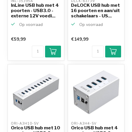
INL-35395A 
DLCK-63739 
InLine USB hub met 4
DeLOCK USB hub met
poorten - USB3.0 -
16 poorten en aan/uit
externe 12V voedi...
schakelaars - US...
Op voorraad
Op voorraad
€59,99
€149,99
ORI-A3H10-SV 
ORI-A3H4-SV 
Orico USB hub met 10
Orico USB hub met 4