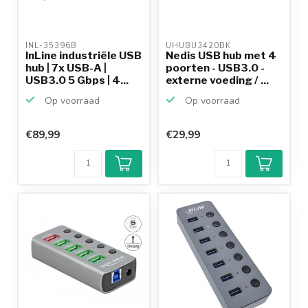
INL-35396B 
UHUBU3420BK 
InLine industriële USB
Nedis USB hub met 4
hub | 7x USB-A |
poorten - USB3.0 -
USB3.0 5 Gbps | 4...
externe voeding / ...
Op voorraad
Op voorraad
€89,99
€29,99