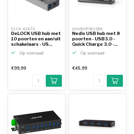
DLCK-63670 
UHUBUP3810BK 
DeLOCK USB hub met
Nedis USB hub met 8
10 poorten en aan/uit
poorten - USB3.0 -
schakelaars - US...
Quick Charge 3.0 -...
Op voorraad
Op voorraad
€99,99
€45,99