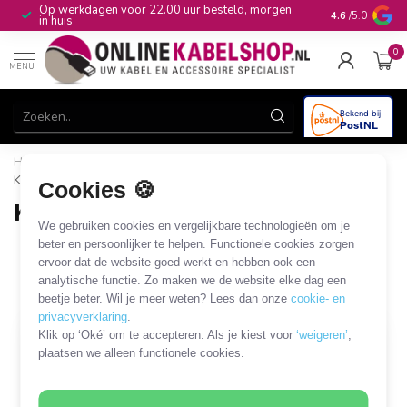
Op werkdagen voor 22.00 uur besteld, morgen
10+
jaar produ
4.6
/5.0
in huis
0
MENU
Home
/
Gereedschap & Reiniging
/
Kabelaccessoires
/
Kroonstenen
Cookies 🍪
Kroonstenen
We gebruiken cookies en vergelijkbare technologieën om je
4 PRODUCTEN
beter en persoonlijker te helpen. Functionele cookies zorgen
ervoor dat de website goed werkt en hebben ook een
analytische functie. Zo maken we de website elke dag een
Filters
SORTEER OP
beetje beter. Wil je meer weten? Lees dan onze
cookie- en
privacyverklaring
.
Klik op ‘Oké’ om te accepteren. Als je kiest voor
‘weigeren’
,
plaatsen we alleen functionele cookies.