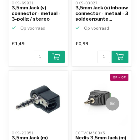
OKS-69931 
OKS-03027 
3,5mm Jack (v)
3,5mm Jack (v) inbouw
connector - metaal -
connector - metaal - 3
3-polig / stereo
soldeerpunte...
Op voorraad
Op voorraad
€1,49
€0,99
Klantenbeoordeling
9,2/10
Achteraf
betalen mogelijk
10+
jaar
productkennis
OP = OP
OKS-22051 
CCTVCM50BK5 
3,5mm Jack (m)
Nedis 3,5mm Jack (m)