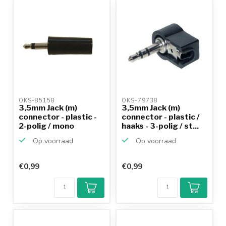
OKS-85158 
OKS-79738 
3,5mm Jack (m)
3,5mm Jack (m)
connector - plastic -
connector - plastic /
2-polig / mono
haaks - 3-polig / st...
Op voorraad
Op voorraad
€0,99
€0,99
Klantenbeoordeling
9,2/10
Achteraf
betalen mogelijk
10+
jaar
productkennis