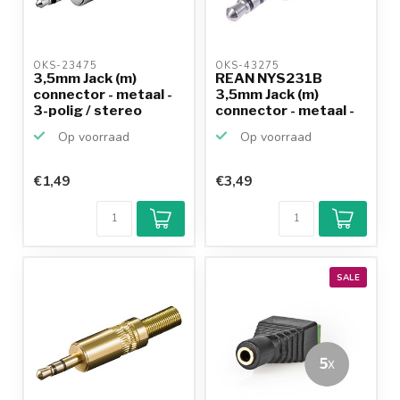
OKS-23475 
OKS-43275 
3,5mm Jack (m)
REAN NYS231B
connector - metaal -
3,5mm Jack (m)
3-polig / stereo
connector - metaal -
3-polig ...
Op voorraad
Op voorraad
€1,49
€3,49
SALE