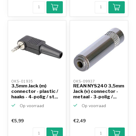
OKS-01935 
OKS-09937 
3,5mm Jack (m)
REAN NYS240 3,5mm
connector - plastic /
Jack (v) connector -
haaks - 4-polig / st...
metaal - 3-polig /...
Op voorraad
Op voorraad
€5,99
€2,49
Klantenbeoordeling
9,2/10
Achteraf