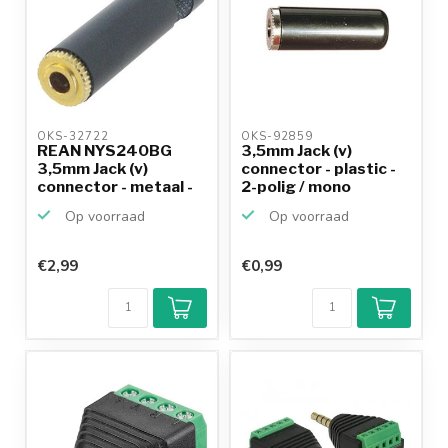
OKS-32722 
OKS-92859 
REAN NYS240BG
3,5mm Jack (v)
3,5mm Jack (v)
connector - plastic -
connector - metaal -
2-polig / mono
3-polig...
Op voorraad
Op voorraad
€2,99
€0,99