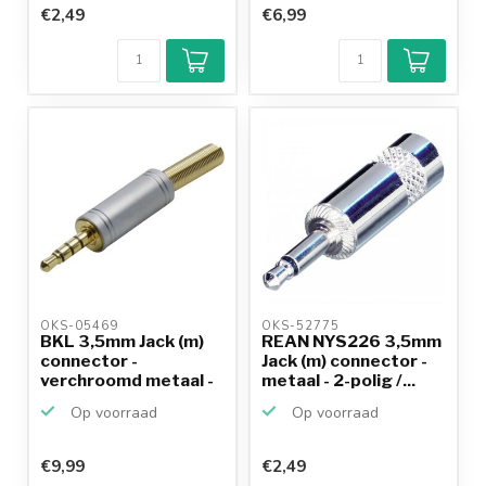
€2,49
€6,99
OKS-05469 
OKS-52775 
BKL 3,5mm Jack (m)
REAN NYS226 3,5mm
connector -
Jack (m) connector -
verchroomd metaal -
metaal - 2-polig /...
4-poli...
Op voorraad
Op voorraad
€9,99
€2,49