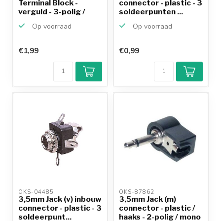
Terminal Block -
connector - plastic - 3
verguld - 3-polig /
soldeerpunten ...
stereo
Op voorraad
Op voorraad
€1,99
€0,99
OKS-04485 
OKS-87862 
3,5mm Jack (v) inbouw
3,5mm Jack (m)
connector - plastic - 3
connector - plastic /
soldeerpunt...
haaks - 2-polig / mono