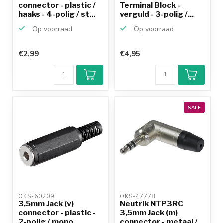
connector - plastic /
Terminal Block -
haaks - 4-polig / st...
verguld - 3-polig /...
Op voorraad
Op voorraad
€2,99
€4,95
SALE
OKS-60209 
OKS-47778 
3,5mm Jack (v)
Neutrik NTP3RC
connector - plastic -
3,5mm Jack (m)
2-polig / mono
connector - metaal /