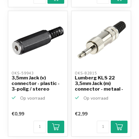
betalen mogelijk
10+
jaar
productkennis
OKS-59943 
OKS-82815 
3,5mm Jack (v)
Lumberg KLS 22
connector - plastic -
3,5mm Jack (m)
3-polig / stereo
connector - metaal -
2-poli...
Op voorraad
Op voorraad
€0,99
€2,99