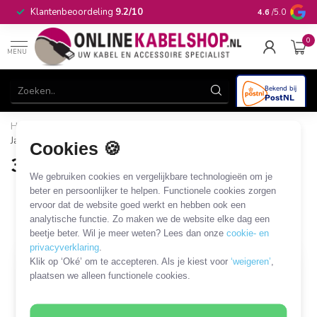
Op werkdagen 
Klantenbeoordeling
9.2/10
4.6
/5.0
in huis
0
MENU
Home
/
Audio & Video
/
Jack
/
Jack connectoren
/
3,5mm
Jack connectoren
Cookies 🍪
3,5mm Jack connectoren
We gebruiken cookies en vergelijkbare technologieën om je
50 PRODUCTEN
beter en persoonlijker te helpen. Functionele cookies zorgen
ervoor dat de website goed werkt en hebben ook een
analytische functie. Zo maken we de website elke dag een
Filters
SORTEER OP
beetje beter. Wil je meer weten? Lees dan onze
cookie- en
privacyverklaring
.
Klik op ‘Oké’ om te accepteren. Als je kiest voor
‘weigeren’
,
plaatsen we alleen functionele cookies.