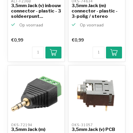
ALT-F236B 
OKS-74634 
3,5mm Jack (v) inbouw
3,5mm Jack (m)
connector - plastic - 3
connector - plastic -
soldeerpunt...
3-polig / stereo
Op voorraad
Op voorraad
€0,99
€0,99
OKS-72194 
OKS-31057 
3,5mm Jack (m)
3,5mm Jack (v) PCB