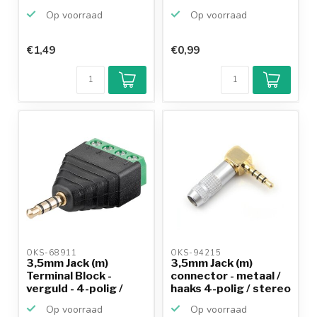
Op voorraad
Op voorraad
€1,49
€0,99
Klantenbeoordeling
9,2/10
Achteraf
betalen mogelijk
10+
jaar
productkennis
OKS-68911 
OKS-94215 
3,5mm Jack (m)
3,5mm Jack (m)
Terminal Block -
connector - metaal /
verguld - 4-polig /
haaks 4-polig / stereo
stereo
Op voorraad
Op voorraad