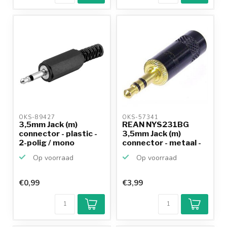
OKS-89427 
OKS-57341 
3,5mm Jack (m)
REAN NYS231BG
connector - plastic -
3,5mm Jack (m)
2-polig / mono
connector - metaal -
3-polig...
Op voorraad
Op voorraad
€0,99
€3,99