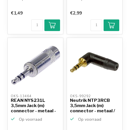
€1,49
€2,99
OKS-13464 
OKS-99292 
REAN NYS231L
Neutrik NTP3RCB
3,5mm Jack (m)
3,5mm Jack (m)
connector - metaal -
connector - metaal /
3-polig ...
haaks...
Op voorraad
Op voorraad