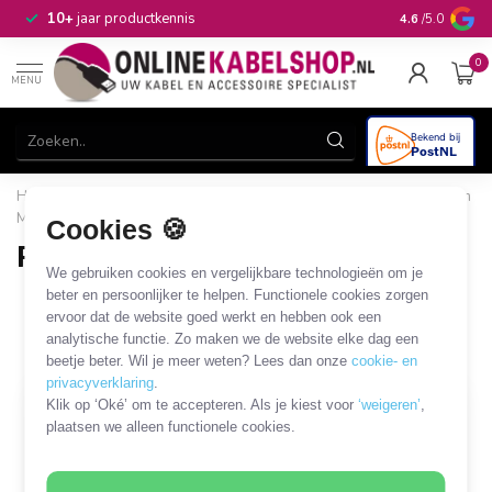
n
10+
jaar productkennis
4.6
/5.0
0
MENU
Home
/
Computer & Smart Media
/
I/O kaarten
/
PCI, PCIe en
MiniPCIe kabels en adapters
/
PCIe - Molex
Cookies 🍪
PCIe - Molex
We gebruiken cookies en vergelijkbare technologieën om je
5 PRODUCTEN
beter en persoonlijker te helpen. Functionele cookies zorgen
ervoor dat de website goed werkt en hebben ook een
analytische functie. Zo maken we de website elke dag een
Filters
SORTEER OP
beetje beter. Wil je meer weten? Lees dan onze
cookie- en
privacyverklaring
.
Klik op ‘Oké’ om te accepteren. Als je kiest voor
‘weigeren’
,
plaatsen we alleen functionele cookies.