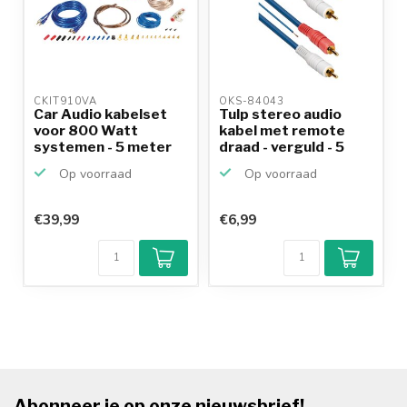
CKIT910VA 
OKS-84043 
Car Audio kabelset
Tulp stereo audio
voor 800 Watt
kabel met remote
systemen - 5 meter
draad - verguld - 5
meter
Op voorraad
Op voorraad
€39,99
€6,99
Abonneer je op onze nieuwsbrief!