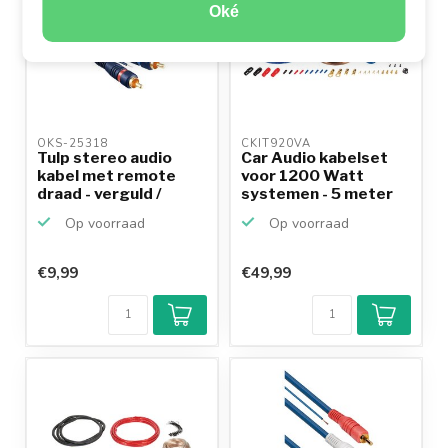
Oké
OKS-25318 
CKIT920VA 
Tulp stereo audio
Car Audio kabelset
kabel met remote
voor 1200 Watt
draad - verguld /
systemen - 5 meter
kope...
Op voorraad
Op voorraad
€9,99
€49,99