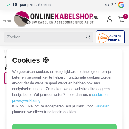
n
10+
jaar productkennis
4.6
/5.0
0
MENU
Home
/
Automotive & Car Audio
/
Car Audio
/
Audiokabels
en adapters
Cookies 🍪
Audiokabels en adapters
We gebruiken cookies en vergelijkbare technologieën om je
beter en persoonlijker te helpen. Functionele cookies zorgen
Audiokabels
ervoor dat de website goed werkt en hebben ook een
analytische functie. Zo maken we de website elke dag een
4 PRODUCTEN
beetje beter. Wil je meer weten? Lees dan onze
cookie- en
privacyverklaring
.
Filters
SORTEER OP
Klik op ‘Oké’ om te accepteren. Als je kiest voor
‘weigeren’
,
plaatsen we alleen functionele cookies.