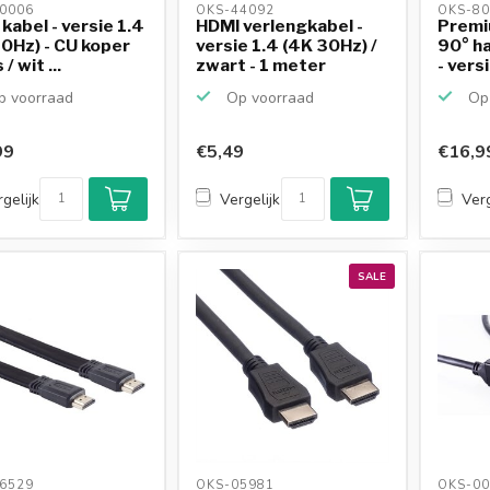
0006 
OKS-44092 
OKS-80
kabel - versie 1.4
HDMI verlengkabel -
Premi
0Hz) - CU koper
versie 1.4 (4K 30Hz) /
90° ha
/ wit ...
zwart - 1 meter
- versi
 voorraad
Op voorraad
Op 
99
€5,49
€16,9
gelijk
Vergelijk
Verg
SALE
6529 
OKS-05981 
OKS-00