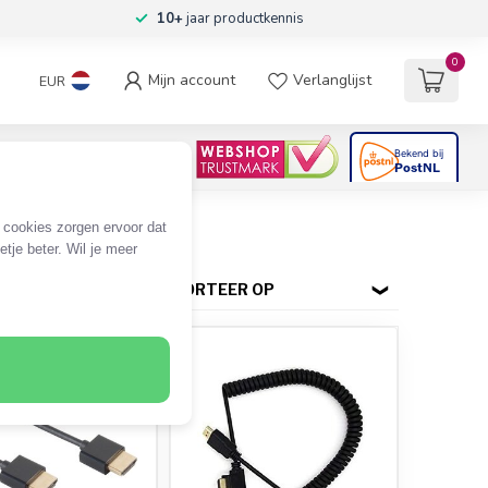
10+
jaar productkennis
0
Mijn account
Verlanglijst
EUR
4.6
/5
06
beoordelingen
e cookies zorgen ervoor dat
tje beter. Wil je meer
SORTEER OP