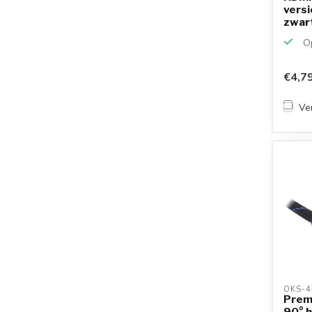
versi
zwart
Op
€4,7
Ver
OKS-4
Premi
90° h