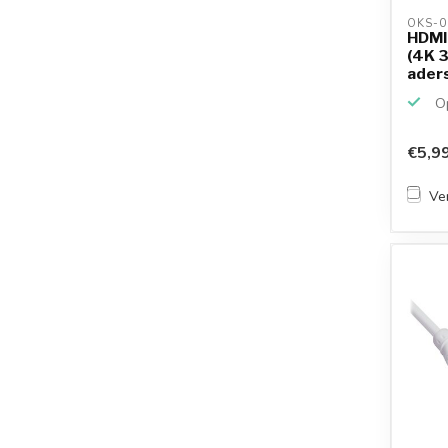
OKS-0
HDMI 
(4K 3
aders 
Op
€5,9
Ver