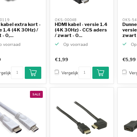
0119 
OKS-00048 
OKS-54
kabel extra kort -
HDMI kabel - versie 1.4
Dunne
e 1.4 (4K 30Hz) /
(4K 30Hz) - CCS aders
versie
- 0,...
/ zwart - 0...
zwart
 voorraad
Op voorraad
Op 
9
€1,99
€5,99
gelijk
Vergelijk
Verg
SALE