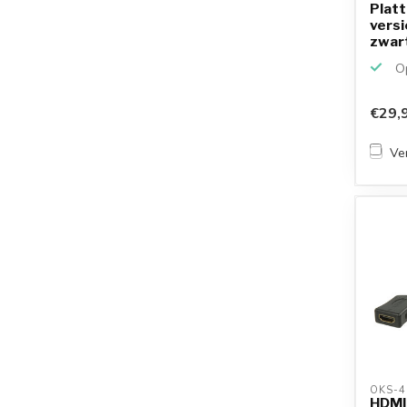
Platt
versi
zwart
Op
€29,
Ver
OKS-4
HDMI 