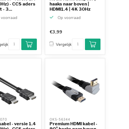
0Hz) - CCS aders
haaks naar boven |
 - 3...
HDMI1.4 | 4K 30Hz
voorraad
Op voorraad
€3,99
elijk
Vergelijk
070 
OKS-56344 
abel - versie 1.4
Premium HDMI kabel -
0Hz) - CCS aders
90° haaks naar boven -