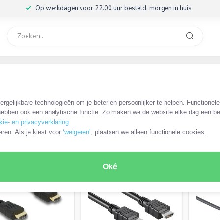
Op werkdagen voor 22.00 uur besteld, morgen in huis
rvice
32
HDMI - HDMI 1.3/1.4 kabels
rgelijkbare technologieën om je beter en persoonlijker te helpen. Functionel
ebben ook een analytische functie. Zo maken we de website elke dag een bee
kie- en privacyverklaring
.
PRODUCTEN
eren. Als je kiest voor
‘weigeren’
, plaatsen we alleen functionele cookies.
Oké