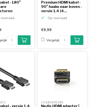
abel - 180°
Premium HDMI kabel -
bare
90° haaks naar boven -
ctoren
versie 1.4 (4...
/beneden) -...
voorraad
Op voorraad
9
€9,99
Klantenbeoordeling
9,2/10
elijk
Vergelijk
Achteraf betalen
mogelijk
10+
jaar
productkennis
072 
CVGB34902BK 
abel - versie 1.4
Nedis HDMI adapter |