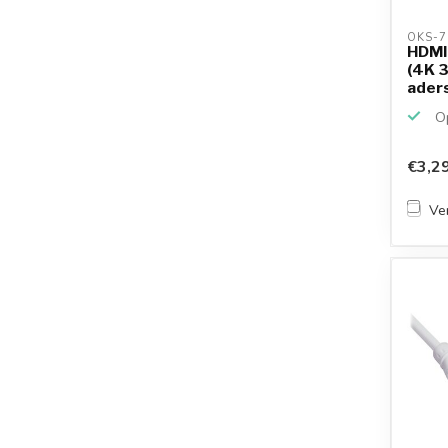
OKS-7
HDMI 
(4K 3
aders
Op
€3,2
Ver