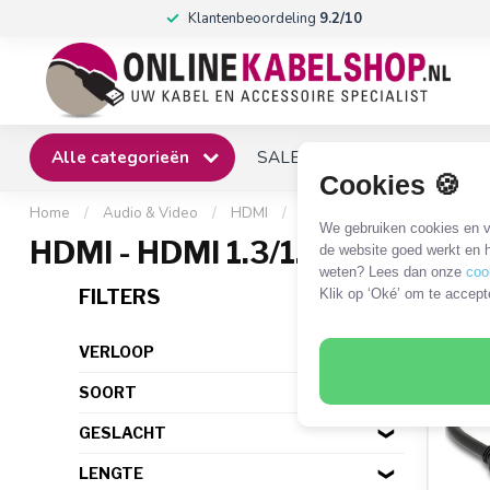
Klantenbeoordeling
9.2/10
Alle categorieën
SALE
Winkel
Klantense
Cookies 🍪
Home
/
Audio & Video
/
HDMI
/
HDMI kabels en adapters
/
We gebruiken cookies en ve
HDMI - HDMI 1.3/1.4 kabels
de website goed werkt en h
weten? Lees dan onze
coo
143 
FILTERS
Klik op ‘Oké’ om te accept
VERLOOP
SOORT
GESLACHT
LENGTE