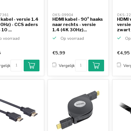
7361 
OKS-09904 
OKS-22
kabel - versie 1.4
HDMI kabel - 90° haaks
HDMI 
0Hz) - CCS aders
naar rechts - versie
versie
 10 ...
1.4 (4K 30Hz)...
zwart 
 voorraad
Op voorraad
Op 
5
€5,99
€4,95
gelijk
Vergelijk
Verg