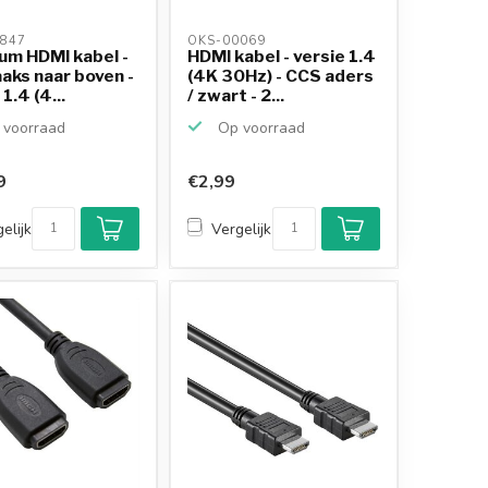
847 
OKS-00069 
um HDMI kabel -
HDMI kabel - versie 1.4
aks naar boven -
(4K 30Hz) - CCS aders
1.4 (4...
/ zwart - 2...
voorraad
Op voorraad
9
€2,99
Klantenbeoordeling
9,2/10
elijk
Vergelijk
Achteraf betalen
mogelijk
10+
jaar
productkennis