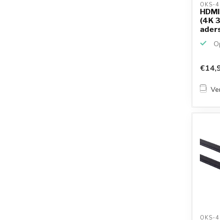
OKS-4
HDMI 
(4K 3
aders 
Op
€14,
Ver
OKS-4