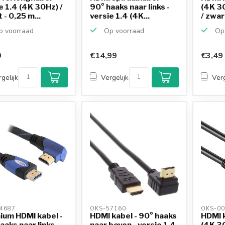
e 1.4 (4K 30Hz) /
90° haaks naar links -
(4K 3
 - 0,25 m...
versie 1.4 (4K...
/ zwart
 voorraad
Op voorraad
Op 
9
€14,99
€3,49
gelijk
Vergelijk
Verg
4687 
OKS-57160 
OKS-00
um HDMI kabel -
HDMI kabel - 90° haaks
HDMI k
aaks naar links -
naar boven - versie 1.4
(4K 3