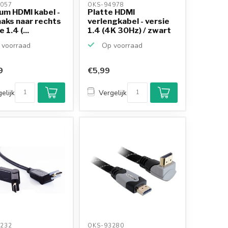
057 
OKS-94978 
um HDMI kabel -
Platte HDMI
aks naar rechts
verlengkabel - versie
e 1.4 (...
1.4 (4K 30Hz) / zwart
-...
voorraad
Op voorraad
9
€5,99
elijk
Vergelijk
232 
OKS-93280 