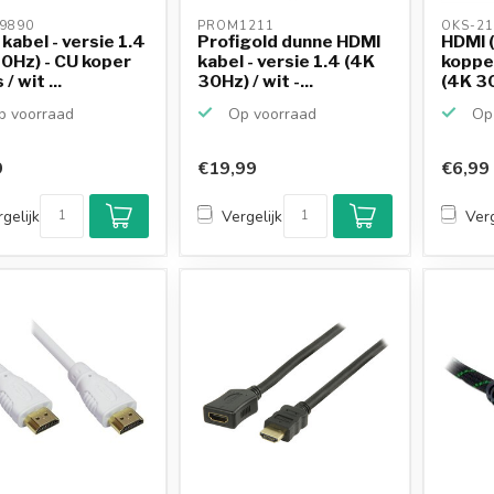
9890 
PROM1211 
OKS-21
kabel - versie 1.4
Profigold dunne HDMI
HDMI (
0Hz) - CU koper
kabel - versie 1.4 (4K
koppel
/ wit ...
30Hz) / wit -...
(4K 30
 voorraad
Op voorraad
Op 
9
€19,99
€6,99
gelijk
Vergelijk
Verg