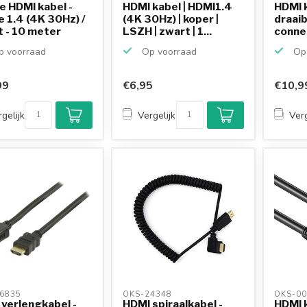
e HDMI kabel -
HDMI kabel | HDMI1.4
HDMI k
e 1.4 (4K 30Hz) /
(4K 30Hz) | koper |
draai
 - 10 meter
LSZH | zwart | 1...
conne
(boven
 voorraad
Op voorraad
Op 
99
€6,95
€10,9
gelijk
Vergelijk
Verg
6835 
OKS-24348 
OKS-00
verlengkabel -
HDMI spiraalkabel -
HDMI k