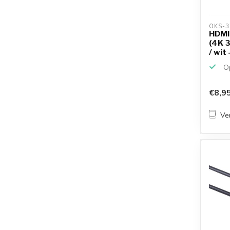
OKS-3
HDMI 
(4K 3
/ wit -
Op
€8,9
Ver