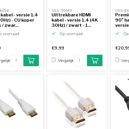
6656 
OKS-00680 
OKS-86
kabel - versie 1.4
Uittrekbare HDMI
Premi
0Hz) - CU koper
kabel - versie 1.4 (4K
90° ha
 / zwar...
30Hz) / zwart - 1...
versie 
 voorraad
Op voorraad
Op 
9
€9,99
€20,9
gelijk
Vergelijk
Verg