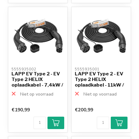
5555935002 
5555935001 
LAPP EV Type 2 - EV
LAPP EV Type 2 - EV
Type 2 HELIX
Type 2 HELIX
oplaadkabel - 7,4kW /
oplaadkabel - 11kW /
zw...
zwa...
Niet op voorraad
Niet op voorraad
€190,99
€200,99
Klantenbeoordeling
9,2/10
Achteraf
betalen mogelijk
10+
jaar