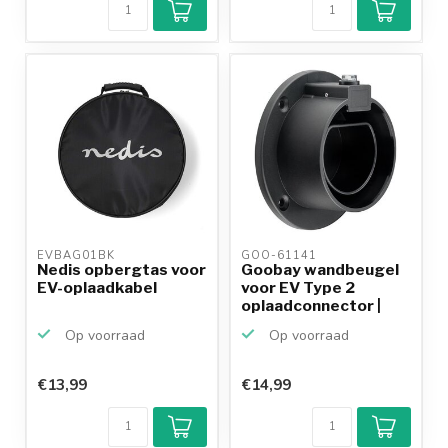
EVBAG01BK 
GOO-61141 
Nedis opbergtas voor
Goobay wandbeugel
EV-oplaadkabel
voor EV Type 2
oplaadconnector |
recht
Op voorraad
Op voorraad
€13,99
€14,99