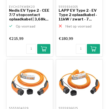
EVCH37KWBK20 
5555934005 
Nedis EV Type 2 - CEE
LAPP EV Type 2 - EV
7/7 stopcontact
Type 2 oplaadkabel -
oplaadkabel | 3,68k...
11kW / zwart - 7...
Op voorraad
Niet op voorraad
€215,99
€180,99
5555934029 
5555936025 