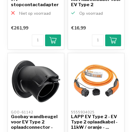
stopcontactadapter
EV Type 2
- 2,3kW - 230...
oplaadkab...
Niet op voorraad
Op voorraad
€261,99
€16,99
Klantenbeoordeling
9,2/10
Achteraf
betalen mogelijk
10+
jaar
productkennis
GOO-61142 
5555934025 
Goobay wandbeugel
LAPP EV Type 2 - EV
voor EV Type 2
Type 2 oplaadkabel -
oplaadconnector -
11kW / oranje - ...