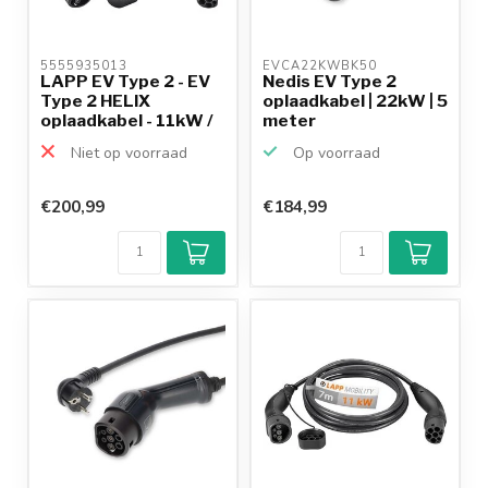
5555935013 
EVCA22KWBK50 
LAPP EV Type 2 - EV
Nedis EV Type 2
Type 2 HELIX
oplaadkabel | 22kW | 5
oplaadkabel - 11kW /
meter
ora...
Niet op voorraad
Op voorraad
€200,99
€184,99