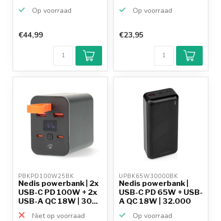
2A) - 8...
Op voorraad
Op voorraad
€44,99
€23,95
Klantenbeoordeling
9,2/10
Achteraf
betalen mogelijk
10+
jaar
productkennis
PBKPD100W25BK 
UPBK65W30000BK 
Nedis powerbank | 2x
Nedis powerbank |
USB-C PD 100W + 2x
USB-C PD 65W + USB-
USB-A QC 18W | 30...
A QC 18W | 32.000
mAh
Niet op voorraad
Op voorraad