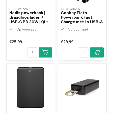
UPBKW15W5000BK 
GOO-60656 
Nedis powerbank |
Goobay Fiets
draadloos laden +
Powerbank Fast
USB-C PD 20W | Qi +
Charge met 1x USB-A
M...
en 1x USB...
Op voorraad
Op voorraad
€25,99
€29,99