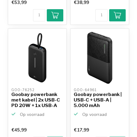
€53,99
€38,99
GOO-76252 
GOO-64961 
Goobay powerbank
Goobay powerbank |
met kabel | 2x USB-C
USB-C + USB-A |
PD 20W + 1x USB-A
5.000 mAh
Q...
Op voorraad
Op voorraad
€45,99
€17,99