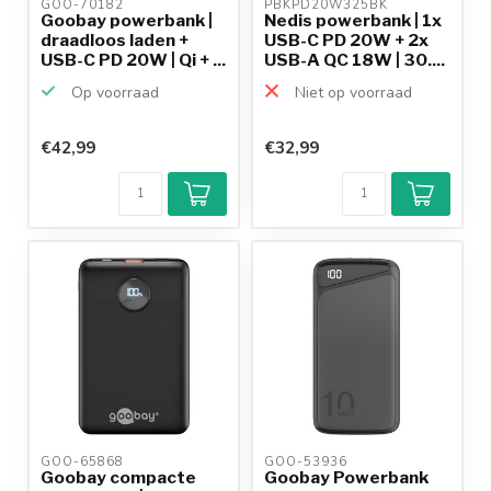
GOO-70182 
PBKPD20W325BK 
Goobay powerbank |
Nedis powerbank | 1x
draadloos laden +
USB-C PD 20W + 2x
USB-C PD 20W | Qi + ...
USB-A QC 18W | 30....
Op voorraad
Niet op voorraad
€42,99
€32,99
GOO-65868 
GOO-53936 
Goobay compacte
Goobay Powerbank