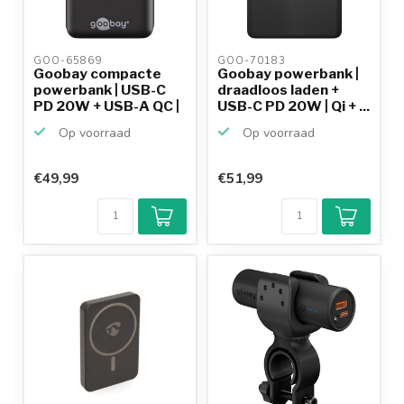
GOO-65869 
GOO-70183 
Goobay compacte
Goobay powerbank |
powerbank | USB-C
draadloos laden +
PD 20W + USB-A QC |
USB-C PD 20W | Qi + ...
20....
Op voorraad
Op voorraad
€49,99
€51,99