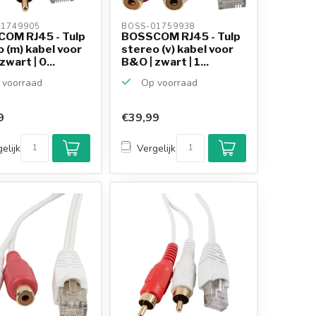
1749905 
BOSS-01759938 
OM RJ45 - Tulp
BOSSCOM RJ45 - Tulp
 (m) kabel voor
stereo (v) kabel voor
zwart | 0...
B&O | zwart | 1...
voorraad
Op voorraad
9
€39,99
Klantenbeoordeling
9,2/10
elijk
Vergelijk
Achteraf betalen
mogelijk
10+
jaar
productkennis