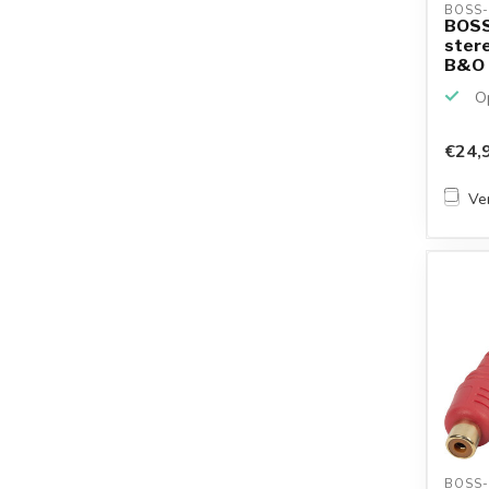
BOSS-
BOSS
stere
B&O | 
Op
€24,
Ver
BOSS-