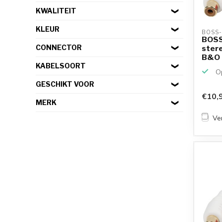
KWALITEIT
KLEUR
BOSS-
BOSS
CONNECTOR
stere
B&O | 
KABELSOORT
Op
GESCHIKT VOOR
€10,
MERK
Ver