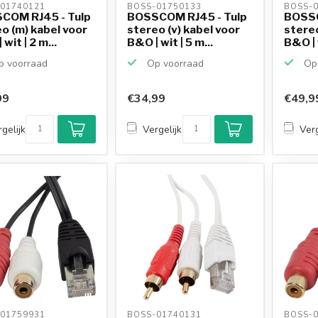
01740121 
BOSS-01750133 
BOSS-0
COM RJ45 - Tulp
BOSSCOM RJ45 - Tulp
BOSSC
o (m) kabel voor
stereo (v) kabel voor
stereo
wit | 2 m...
B&O | wit | 5 m...
B&O | w
 voorraad
Op voorraad
Op 
99
€34,99
€49,9
gelijk
Vergelijk
Verg
01759931 
BOSS-01740131 
BOSS-0