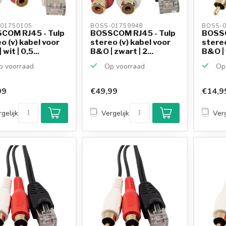
01750105 
BOSS-01759948 
BOSS-0
COM RJ45 - Tulp
BOSSCOM RJ45 - Tulp
BOSSC
o (v) kabel voor
stereo (v) kabel voor
stereo
wit | 0,5...
B&O | zwart | 2...
B&O | w
 voorraad
Op voorraad
Op 
99
€49,99
€14,9
gelijk
Vergelijk
Verg