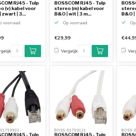
COM RJ45 - Tulp
BOSSCOM RJ45 - Tulp
BOSSC
o (v) kabel voor
stereo (m) kabel voor
stereo
 zwart | 3...
B&O | wit | 3 m...
B&O | z
 voorraad
Op voorraad
Op 
99
€29,99
€44,9
gelijk
Vergelijk
Verg
01759921 
BOSS-01750121 
BOSS-0
COM RJ45 - Tulp
BOSSCOM RJ45 - Tulp
BOSSC