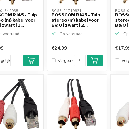
01749938 
BOSS-01749921 
BOSS-0
COM RJ45 - Tulp
BOSSCOM RJ45 - Tulp
BOSSC
o (m) kabel voor
stereo (m) kabel voor
stereo
zwart | 1...
B&O | zwart | 2...
B&O | 
 voorraad
Op voorraad
Op 
99
€24,99
€17,9
gelijk
Vergelijk
Verg