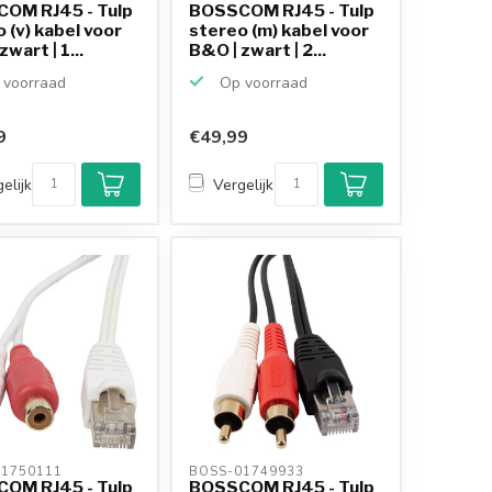
OM RJ45 - Tulp
BOSSCOM RJ45 - Tulp
 (v) kabel voor
stereo (m) kabel voor
wart | 1...
B&O | zwart | 2...
voorraad
Op voorraad
9
€49,99
Klantenbeoordeling
9,2/10
elijk
Vergelijk
Achteraf betalen
mogelijk
10+
jaar
productkennis
1750111 
BOSS-01749933 
OM RJ45 - Tulp
BOSSCOM RJ45 - Tulp