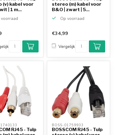
 (v) kabel voor
stereo (m) kabel voor
it | 1 m...
B&O | zwart | 5...
voorraad
Op voorraad
9
€34,99
elijk
Vergelijk
1740133 
BOSS-01759933 
OM RJ45 - Tulp
BOSSCOM RJ45 - Tulp
 (m) kabel voor
stereo (v) kabel voor