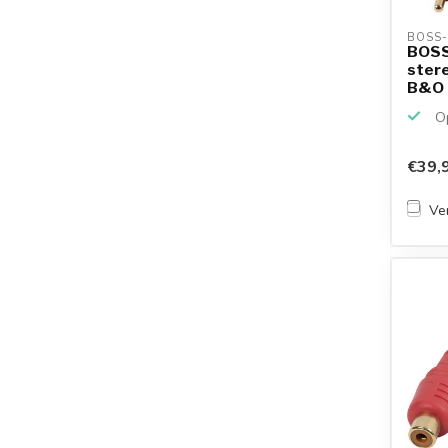
BOSS-
BOSS
stere
B&O | 
Op
€39,
Ver