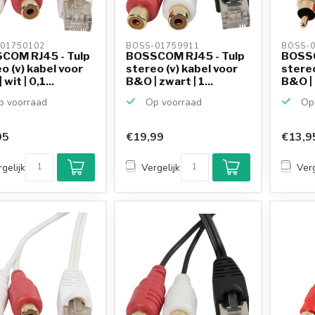
01750102 
BOSS-01759911 
BOSS-0
COM RJ45 - Tulp
BOSSCOM RJ45 - Tulp
BOSSC
o (v) kabel voor
stereo (v) kabel voor
stereo
wit | 0,1...
B&O | zwart | 1...
B&O | z
 voorraad
Op voorraad
Op 
95
€19,99
€13,9
gelijk
Vergelijk
Verg