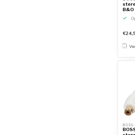
stere
B&O |
Op
€24,
Ver
BOSS-
BOSS
stere