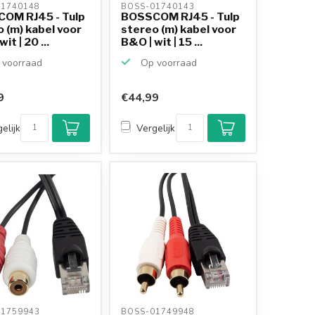
1740148 
BOSS-01740143 
OM RJ45 - Tulp
BOSSCOM RJ45 - Tulp
 (m) kabel voor
stereo (m) kabel voor
it | 20 ...
B&O | wit | 15 ...
voorraad
Op voorraad
9
€44,99
elijk
Vergelijk
1759943 
BOSS-01749948 