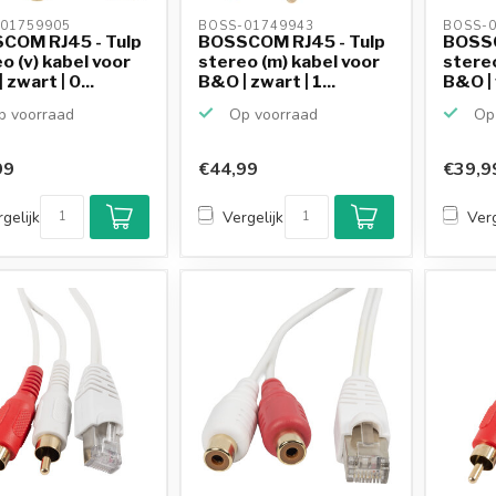
01759905 
BOSS-01749943 
BOSS-0
COM RJ45 - Tulp
BOSSCOM RJ45 - Tulp
BOSSC
o (v) kabel voor
stereo (m) kabel voor
stereo
 zwart | 0...
B&O | zwart | 1...
B&O | w
 voorraad
Op voorraad
Op 
99
€44,99
€39,9
gelijk
Vergelijk
Verg