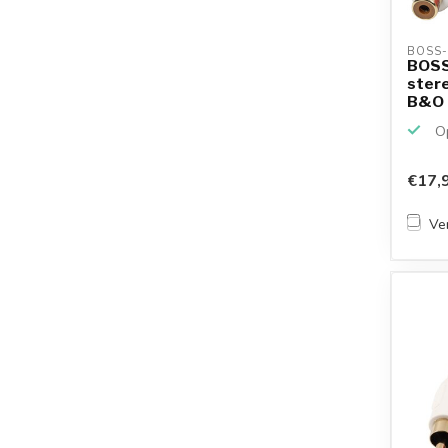
BOSS-
BOSS
stere
B&O | 
Op
€17,
Ver