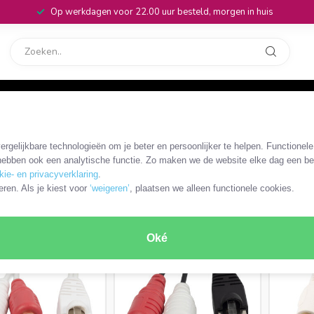
Op werkdagen voor 22.00 uur besteld, morgen in huis
rvice
32
RJ45 (B&O)
rgelijkbare technologieën om je beter en persoonlijker te helpen. Functionel
ebben ook een analytische functie. Zo maken we de website elke dag een bee
kie- en privacyverklaring
.
RODUCTEN
eren. Als je kiest voor
‘weigeren’
, plaatsen we alleen functionele cookies.
OP = OP
Oké