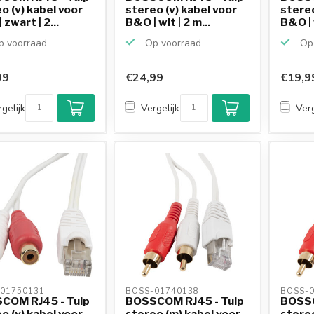
o (v) kabel voor
stereo (v) kabel voor
stereo
 zwart | 2...
B&O | wit | 2 m...
B&O | w
 voorraad
Op voorraad
Op 
99
€24,99
€19,9
gelijk
Vergelijk
Verg
01750131 
BOSS-01740138 
BOSS-0
COM RJ45 - Tulp
BOSSCOM RJ45 - Tulp
BOSSC
o (v) kabel voor
stereo (m) kabel voor
stereo