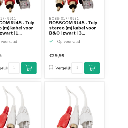
1749911 
BOSS-01749931 
OM RJ45 - Tulp
BOSSCOM RJ45 - Tulp
 (m) kabel voor
stereo (m) kabel voor
wart | 1...
B&O | zwart | 3...
voorraad
Op voorraad
5
€29,99
elijk
Vergelijk