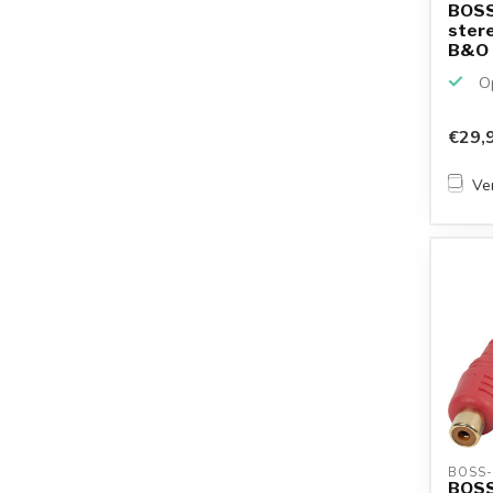
BOSS
stere
B&O |
Op
€29,
Ver
BOSS-
BOSS