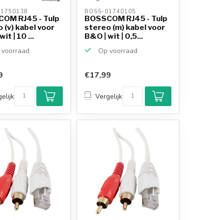
1750138 
BOSS-01740105 
OM RJ45 - Tulp
BOSSCOM RJ45 - Tulp
 (v) kabel voor
stereo (m) kabel voor
it | 10 ...
B&O | wit | 0,5...
voorraad
Op voorraad
9
€17,99
elijk
Vergelijk