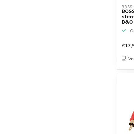
BOSS-
BOSS
stere
B&O |
Op
€17,
Ver