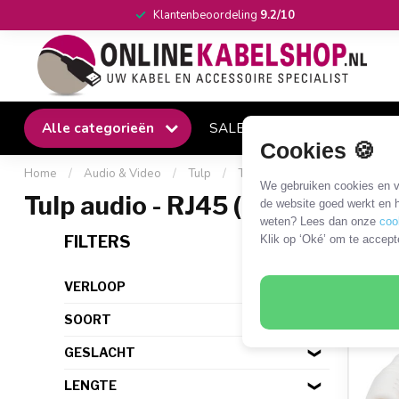
Klantenbeoordeling
9.2/10
Alle categorieën
SALE
Winkel
Klantense
Cookies 🍪
Home
/
Audio & Video
/
Tulp
/
Tulp - RJ45
/
Tulp audio - 
We gebruiken cookies en ve
Tulp audio - RJ45 (B&O)
de website goed werkt en h
weten? Lees dan onze
coo
34 P
FILTERS
Klik op ‘Oké’ om te accept
VERLOOP
SOORT
GESLACHT
LENGTE