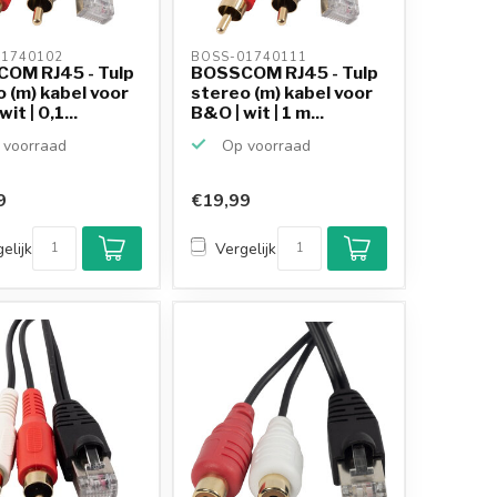
1740102 
BOSS-01740111 
OM RJ45 - Tulp
BOSSCOM RJ45 - Tulp
 (m) kabel voor
stereo (m) kabel voor
it | 0,1...
B&O | wit | 1 m...
voorraad
Op voorraad
9
€19,99
elijk
Vergelijk