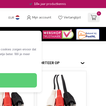
10+
jaar productkennis
0
Mijn account
Verlanglijst
EUR
4.6
/5
06
beoordelingen
e cookies zorgen ervoor dat
tje beter. Wil je meer
SORTEER OP
SALE