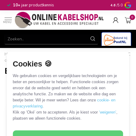
n
10+
jaar productkennis
4.6
/5.0
0
MENU
Home
/
CAI, Antenne & Satelliet
/
Kabels en adapters
/
BNC
coaxkabels en adapters
/
BNC - Tulp kabels en adapters
Cookies 🍪
BNC - Tulp kabels en adapters
We gebruiken cookies en vergelijkbare technologieën om je
9 PRODUCTEN
beter en persoonlijker te helpen. Functionele cookies zorgen
ervoor dat de website goed werkt en hebben ook een
analytische functie. Zo maken we de website elke dag een
Filters
SORTEER OP
beetje beter. Wil je meer weten? Lees dan onze
cookie- en
privacyverklaring
.
Klik op ‘Oké’ om te accepteren. Als je kiest voor
‘weigeren’
,
plaatsen we alleen functionele cookies.