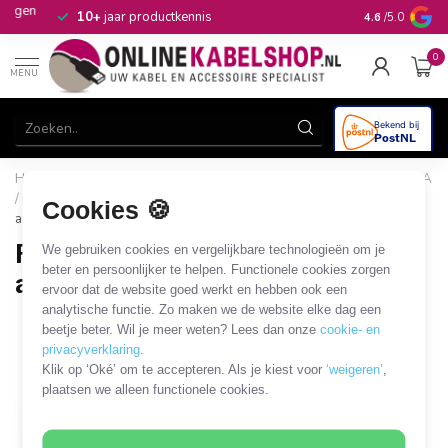
n
10+
jaar productkennis
4.6
/5.0
0
MENU
Home
/
CAI, Antenne & Satelliet
/
Kabels en adapters
/
SMA
/ RP-SMA coaxkabels en adapters
/
RP-SMA - Fakra kabels en
Cookies 🍪
adapters
RP-SMA - Fakra kabels en
We gebruiken cookies en vergelijkbare technologieën om je
beter en persoonlijker te helpen. Functionele cookies zorgen
adapters
ervoor dat de website goed werkt en hebben ook een
analytische functie. Zo maken we de website elke dag een
1 PRODUCT
beetje beter. Wil je meer weten? Lees dan onze
cookie- en
privacyverklaring
.
Filters
SORTEER OP
Klik op ‘Oké’ om te accepteren. Als je kiest voor
‘weigeren’
,
plaatsen we alleen functionele cookies.