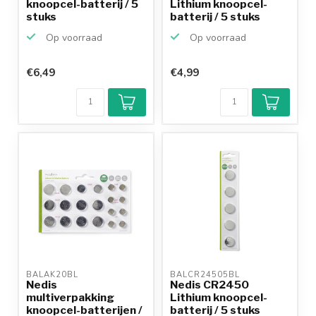
knoopcel-batterij / 5
Lithium knoopcel-
stuks
batterij / 5 stuks
Op voorraad
Op voorraad
€6,49
€4,99
BALAK20BL 
BALCR24505BL 
Nedis
Nedis CR2450
multiverpakking
Lithium knoopcel-
knoopcel-batterijen /
batterij / 5 stuks