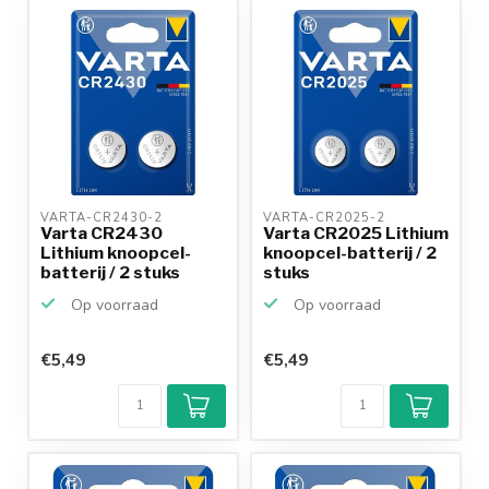
VARTA-CR2430-2 
VARTA-CR2025-2 
Varta CR2430
Varta CR2025 Lithium
Lithium knoopcel-
knoopcel-batterij / 2
batterij / 2 stuks
stuks
Op voorraad
Op voorraad
€5,49
€5,49
Klantenbeoordeling
9,2/10
Achteraf
betalen mogelijk
10+
jaar
productkennis