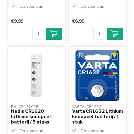
20 stuks
Op voorraad
Op voorraad
€9,99
€6,99
Klantenbeoordeling
9,2/10
Achteraf
betalen mogelijk
10+
jaar
productkennis
BALCR16205BL 
VARTA-CR1632 
Nedis CR1620
Varta CR1632 Lithium
Lithium knoopcel-
knoopcel-batterij / 1
batterij / 5 stuks
stuk
Op voorraad
Op voorraad