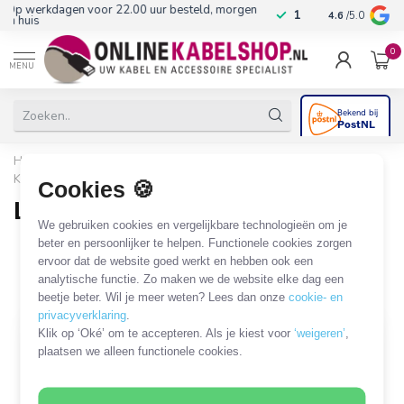
n
10+
jaar productkennis
4.6
/5.0
0
MENU
Home
/
Stroom & Energie
/
Batterijen en batterijenladers
/
Knoopcel batterijen
/
Lithium knoopcel batterijen (3V)
Cookies 🍪
Lithium knoopcel batterijen (3V)
We gebruiken cookies en vergelijkbare technologieën om je
32 PRODUCTEN
beter en persoonlijker te helpen. Functionele cookies zorgen
ervoor dat de website goed werkt en hebben ook een
analytische functie. Zo maken we de website elke dag een
Filters
SORTEER OP
beetje beter. Wil je meer weten? Lees dan onze
cookie- en
privacyverklaring
.
Klik op ‘Oké’ om te accepteren. Als je kiest voor
‘weigeren’
,
plaatsen we alleen functionele cookies.