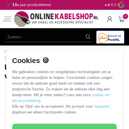
n
10+
jaar productkennis
4.6
/5.0
0
MENU
Home
/
Computer & Smart Media
/
USB
/
USB hubs en
schakelaars
/
USB2.0 USB-A hubs / externe voeding
Cookies 🍪
USB2.0 USB-A hubs / externe
We gebruiken cookies en vergelijkbare technologieën om je
voeding
beter en persoonlijker te helpen. Functionele cookies zorgen
ervoor dat de website goed werkt en hebben ook een
2 PRODUCTEN
analytische functie. Zo maken we de website elke dag een
beetje beter. Wil je meer weten? Lees dan onze
cookie- en
Filters
SORTEER OP
privacyverklaring
.
Klik op ‘Oké’ om te accepteren. Als je kiest voor
‘weigeren’
,
plaatsen we alleen functionele cookies.