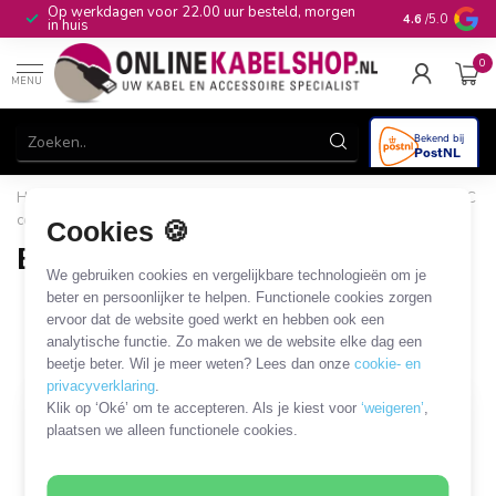
Op werkdagen voor 22.00 uur besteld, morgen
10+
jaar produ
4.6
/5.0
in huis
0
MENU
Home
/
CAI, Antenne & Satelliet
/
Kabels en adapters
/
BNC
coaxkabels en adapters
/
BNC - Banana kabels en adapters
Cookies 🍪
BNC - Banana kabels en adapters
We gebruiken cookies en vergelijkbare technologieën om je
4 PRODUCTEN
beter en persoonlijker te helpen. Functionele cookies zorgen
ervoor dat de website goed werkt en hebben ook een
analytische functie. Zo maken we de website elke dag een
Filters
SORTEER OP
beetje beter. Wil je meer weten? Lees dan onze
cookie- en
privacyverklaring
.
Klik op ‘Oké’ om te accepteren. Als je kiest voor
‘weigeren’
,
plaatsen we alleen functionele cookies.