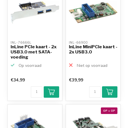
INL-76666L 
INL-66900 
InLine PCIe kaart - 2x
InLine MiniPCIe kaart -
USB3.0 met SATA-
2x USB3.0
voeding
Op voorraad
Niet op voorraad
€34,99
€39,99
OP = OP