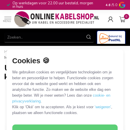
Op werkdagen voor 22.00 uur besteld, morgen
10+
jaar produ
4.6
/5.0
in huis
0
MENU
Home
/
Computer & Smart Media
/
USB
/
USB PCI, PCIe en
MiniPCIe kaarten
Cookies 🍪
USB PCI, PCIe en MiniPCIe
We gebruiken cookies en vergelijkbare technologieën om je
kaarten
beter en persoonlijker te helpen. Functionele cookies zorgen
ervoor dat de website goed werkt en hebben ook een
USB PCI-Express (PCIe)
USB MiniPCIe kaarten
analytische functie. Zo maken we de website elke dag een
kaarten
beetje beter. Wil je meer weten? Lees dan onze
cookie- en
6 PRODUCTEN
privacyverklaring
.
Klik op ‘Oké’ om te accepteren. Als je kiest voor
‘weigeren’
,
plaatsen we alleen functionele cookies.
Filters
SORTEER OP