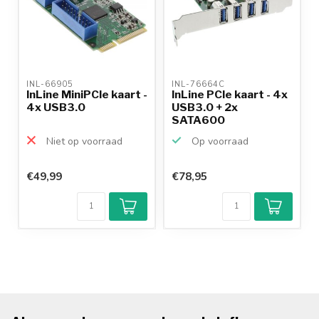
INL-66905 
INL-76664C 
InLine MiniPCIe kaart -
InLine PCIe kaart - 4x
4x USB3.0
USB3.0 + 2x
SATA600
Niet op voorraad
Op voorraad
€49,99
€78,95