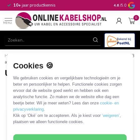
n
10+
jaar productkennis
4.6
/5.0
0
MENU
Home
/
Computer & Smart Media
/
USB
/
USB-B
/
USB-B
afsluitcovers
Cookies 🍪
USB-B afsluitcovers
We gebruiken cookies en vergelijkbare technologieën om je
2 PRODUCTEN
beter en persoonlijker te helpen. Functionele cookies zorgen
ervoor dat de website goed werkt en hebben ook een
analytische functie. Zo maken we de website elke dag een
Filters
SORTEER OP
beetje beter. Wil je meer weten? Lees dan onze
cookie- en
privacyverklaring
.
Klik op ‘Oké’ om te accepteren. Als je kiest voor
‘weigeren’
,
plaatsen we alleen functionele cookies.