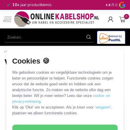
n
10+
jaar productkennis
4.6
/5.0
0
MENU
Home
/
Audio & Video
/
VGA
/
VGA - Micro HDMI
Cookies 🍪
VGA - Micro HDMI
12 PRODUCTEN
We gebruiken cookies en vergelijkbare technologieën om je
beter en persoonlijker te helpen. Functionele cookies zorgen
ervoor dat de website goed werkt en hebben ook een
Filters
SORTEER OP
analytische functie. Zo maken we de website elke dag een
beetje beter. Wil je meer weten? Lees dan onze
cookie- en
privacyverklaring
.
Klik op ‘Oké’ om te accepteren. Als je kiest voor
‘weigeren’
,
plaatsen we alleen functionele cookies.