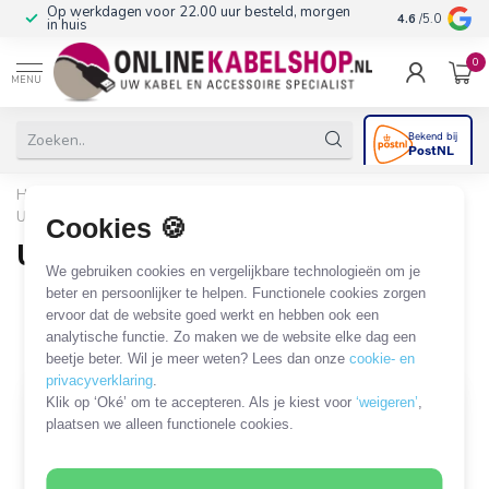
Op werkdagen voor 22.00 uur besteld, morgen
10+
jaar produ
4.6
/5.0
in huis
0
MENU
Home
/
Audio & Video
/
USB-A, USB-C en Micro USB MHL
/
USB Micro - HDMI
/
USB Micro 5-pins - HDMI MHL
Cookies 🍪
USB Micro 5-pins - HDMI MHL
We gebruiken cookies en vergelijkbare technologieën om je
3 PRODUCTEN
beter en persoonlijker te helpen. Functionele cookies zorgen
ervoor dat de website goed werkt en hebben ook een
analytische functie. Zo maken we de website elke dag een
Filters
SORTEER OP
beetje beter. Wil je meer weten? Lees dan onze
cookie- en
privacyverklaring
.
Klik op ‘Oké’ om te accepteren. Als je kiest voor
‘weigeren’
,
SALE
plaatsen we alleen functionele cookies.