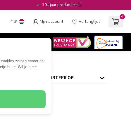
10+
jaar productkennis
0
Mijn account
Verlanglijst
EUR
4.6
/5
06
beoordelingen
e cookies zorgen ervoor dat
tje beter. Wil je meer
SORTEER OP