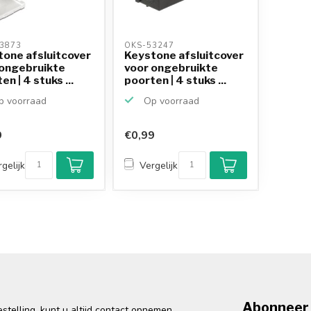
3873 
OKS-53247 
one afsluitcover
Keystone afsluitcover
 ongebruikte
voor ongebruikte
en | 4 stuks ...
poorten | 4 stuks ...
 voorraad
Op voorraad
9
€0,99
gelijk
Vergelijk
Abonneer 
telling, kunt u altijd contact opnemen