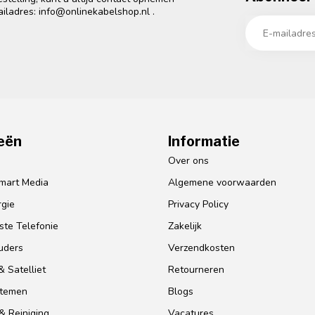
ailadres:
info@onlinekabelshop.nl
.
eën
Informatie
o
Over ons
mart Media
Algemene voorwaarden
gie
Privacy Policy
te Telefonie
Zakelijk
uders
Verzendkosten
 Satelliet
Retourneren
stemen
Blogs
& Reiniging
Vacatures