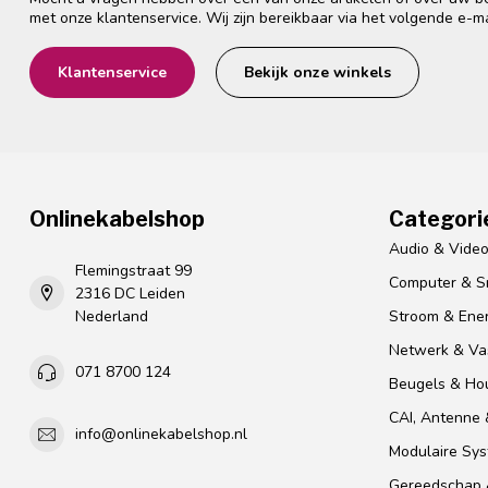
met onze klantenservice. Wij zijn bereikbaar via het volgende e-m
Klantenservice
Bekijk onze winkels
Onlinekabelshop
Categori
Audio & Vide
Flemingstraat 99
Computer & S
2316 DC Leiden
Nederland
Stroom & Ener
Netwerk & Vas
071 8700 124
Beugels & Ho
CAI, Antenne &
info@onlinekabelshop.nl
Modulaire Sy
Gereedschap 