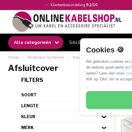
Klantenbeoordeling
9.2/10
Alle categorieën
SALE
Winkel
Klantense
Cookies 🍪
Home
/
Modulaire Systemen
/
Keystone
/
Outlets
/
Afslui
We gebruiken cookies en ve
Afsluitcover
de website goed werkt en h
weten? Lees dan onze
coo
2 PR
FILTERS
Klik op ‘Oké’ om te accept
SOORT
LENGTE
KLEUR
MERK