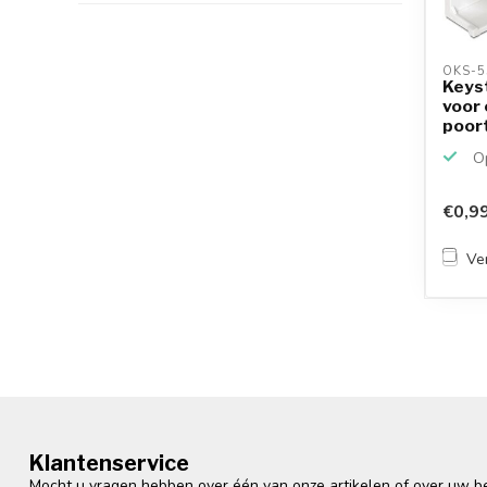
OKS-5
Keyst
voor
poort
Op
€0,9
Ver
Klantenservice
Mocht u vragen hebben over één van onze artikelen of over uw bes