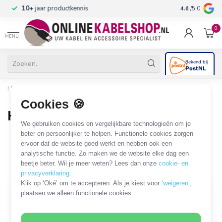
n
10+
jaar productkennis
4.6
/5.0
0
MENU
Home
/
Audio & Video
/
HDMI
/
HDMI installatiemateriaal
/
HDMI connectoren
Cookies 🍪
HDMI connectoren
We gebruiken cookies en vergelijkbare technologieën om je
2 PRODUCTEN
beter en persoonlijker te helpen. Functionele cookies zorgen
ervoor dat de website goed werkt en hebben ook een
analytische functie. Zo maken we de website elke dag een
Filters
SORTEER OP
beetje beter. Wil je meer weten? Lees dan onze
cookie- en
privacyverklaring
.
Klik op ‘Oké’ om te accepteren. Als je kiest voor
‘weigeren’
,
plaatsen we alleen functionele cookies.