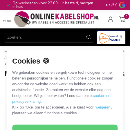
Op werkdagen voor 22.00 uur besteld, morgen
10+
jaar produ
4.6
/5.0
in huis
0
MENU
Home
/
CAI, Antenne & Satelliet
/
Kabels en adapters
/
UHF
/ Mini UHF coaxkabels en adapters
/
Mini UHF - UHF kabels en
Cookies 🍪
adapters
Mini UHF - UHF kabels en adapters
We gebruiken cookies en vergelijkbare technologieën om je
beter en persoonlijker te helpen. Functionele cookies zorgen
2 PRODUCTEN
ervoor dat de website goed werkt en hebben ook een
analytische functie. Zo maken we de website elke dag een
beetje beter. Wil je meer weten? Lees dan onze
cookie- en
Filters
SORTEER OP
privacyverklaring
.
Klik op ‘Oké’ om te accepteren. Als je kiest voor
‘weigeren’
,
plaatsen we alleen functionele cookies.