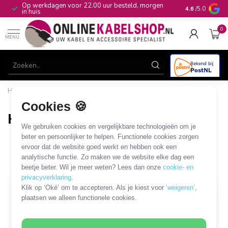
Op werkdagen voor 22.00 uur besteld, morgen
10+
jaar produ
4.6
/5.0
in huis
0
MENU
Home
/
Audio & Video
/
HDMI
/
HDMI kabels en adapters
/
HDMI - HDMI 2.2 kabels
Cookies 🍪
HDMI - HDMI 2.2 kabels
We gebruiken cookies en vergelijkbare technologieën om je
4 PRODUCTEN
beter en persoonlijker te helpen. Functionele cookies zorgen
ervoor dat de website goed werkt en hebben ook een
analytische functie. Zo maken we de website elke dag een
Filters
SORTEER OP
beetje beter. Wil je meer weten? Lees dan onze
cookie- en
privacyverklaring
.
Klik op ‘Oké’ om te accepteren. Als je kiest voor
‘weigeren’
,
plaatsen we alleen functionele cookies.