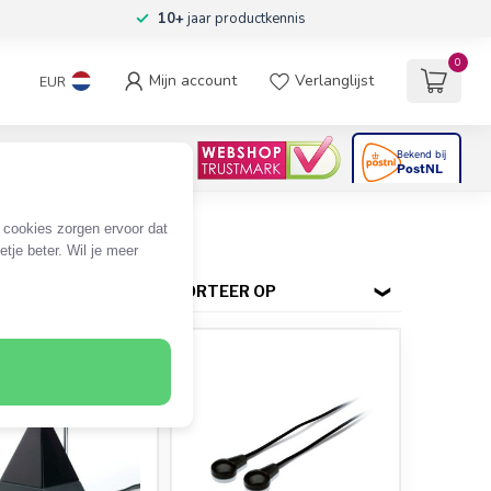
10+
jaar productkennis
0
Mijn account
Verlanglijst
EUR
4.6
/5
06
beoordelingen
e cookies zorgen ervoor dat
tje beter. Wil je meer
SORTEER OP