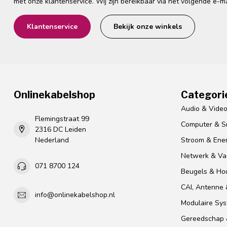
met onze klantenservice. Wij zijn bereikbaar via het volgende e-m
Klantenservice
Bekijk onze winkels
Onlinekabelshop
Categori
Audio & Vide
Flemingstraat 99
Computer & S
2316 DC Leiden
Nederland
Stroom & Ener
Netwerk & Vas
071 8700 124
Beugels & Ho
CAI, Antenne &
info@onlinekabelshop.nl
Modulaire Sy
Gereedschap 