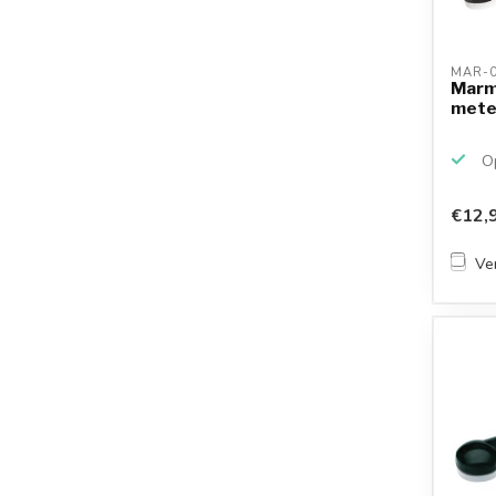
MAR-0
Marmi
mete
Op
€12,
Ver