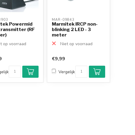
903 
MAR-09843 
tek Powermid
Marmitek IRCP non-
transmitter (RF
blinking 2 LED - 3
er)
meter
t op voorraad
Niet op voorraad
9
€9,99
elijk
Vergelijk