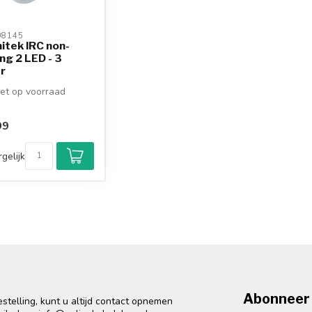
8145 
tek IRC non-
ing 2 LED - 3
r
et op voorraad
99
gelijk
Abonneer 
telling, kunt u altijd contact opnemen