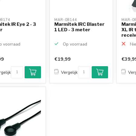
8174 
MAR-08144 
MAR-08
tek IR Eye 2 - 3
Marmitek IRC Blaster
Marmi
r
1 LED - 3 meter
XL IR 
receiv
 voorraad
Op voorraad
Nie
99
€19,99
€39,9
gelijk
Vergelijk
Verg