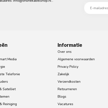
ailadres:
info@onlinekabelshop.nl
.
eën
Informatie
o
Over ons
mart Media
Algemene voorwaarden
gie
Privacy Policy
te Telefonie
Zakelijk
uders
Verzendkosten
 Satelliet
Retourneren
stemen
Blogs
& Reiniging
Vacatures