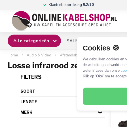
Klantenbeoordeling
9.2/10
Alle categorieën
SALE
Winkel
Klantense
Cookies 🍪
Home
/
Audio & Video
/
Afstandsbedieningen
/
Infrarood ve
We gebruiken cookies en ve
Losse infrarood zender
de website goed werkt en h
weten? Lees dan onze
coo
5 PR
FILTERS
Klik op ‘Oké’ om te accept
SOORT
LENGTE
MERK