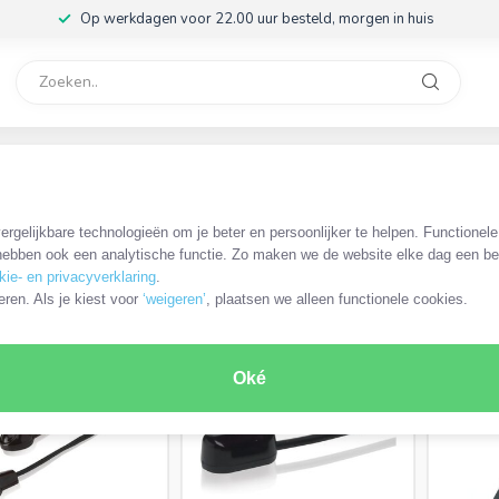
Op werkdagen voor 22.00 uur besteld, morgen in huis
rvice
32
rlengers
/
Losse infrarood zender
rgelijkbare technologieën om je beter en persoonlijker te helpen. Functionel
ebben ook een analytische functie. Zo maken we de website elke dag een bee
kie- en privacyverklaring
.
ODUCTEN
eren. Als je kiest voor
‘weigeren’
, plaatsen we alleen functionele cookies.
Oké