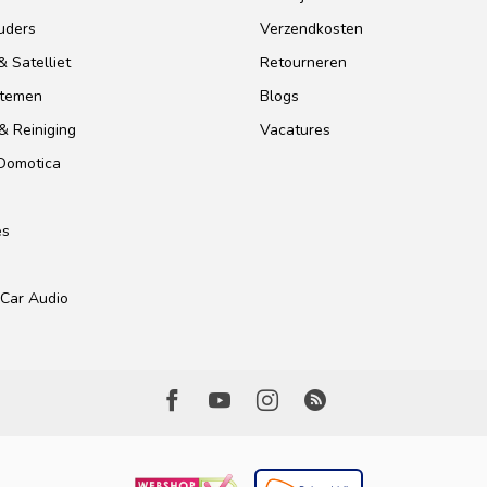
uders
Verzendkosten
 Satelliet
Retourneren
stemen
Blogs
& Reiniging
Vacatures
 Domotica
es
Car Audio