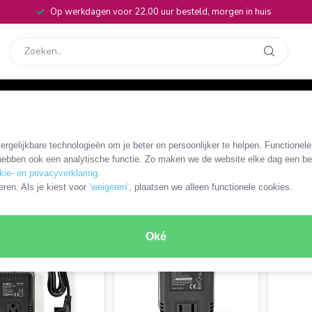
Op werkdagen voor 22.00 uur besteld, morgen in huis
rvice
32
vormers
/
230V - 110V omvormer
rgelijkbare technologieën om je beter en persoonlijker te helpen. Functionel
ebben ook een analytische functie. Zo maken we de website elke dag een bee
kie- en privacyverklaring
.
ODUCTEN
eren. Als je kiest voor
‘weigeren’
, plaatsen we alleen functionele cookies.
Oké