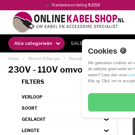
Klantenbeoordeling
9.2/10
Alle categorieën
SALE
Winkel
Klantense
Cookies 🍪
Home
/
Stroom & Energie
/
Reisadapters en omvormers
/
Om
We gebruiken cookies en ve
230V - 110V omvormer
de website goed werkt en h
weten? Lees dan onze
coo
4 PR
FILTERS
Klik op ‘Oké’ om te accept
VERLOOP
SOORT
GESLACHT
LENGTE