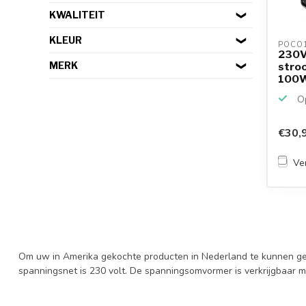
KWALITEIT
KLEUR
POCO1
230V
MERK
stro
100W
Op
€30,
Ver
Om uw in Amerika gekochte producten in Nederland te kunnen gebr
spanningsnet is 230 volt. De spanningsomvormer is verkrijgbaa