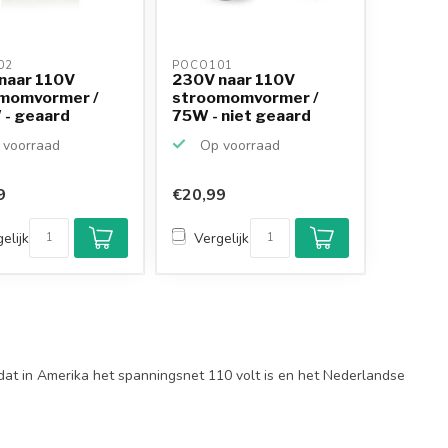
02 
POCO101 
naar 110V
230V naar 110V
momvormer /
stroomomvormer /
- geaard
75W - niet geaard
voorraad
Op voorraad
9
€20,99
elijk
Vergelijk
at in Amerika het spanningsnet 110 volt is en het Nederlandse