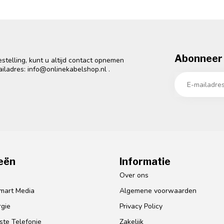
Abonneer 
telling, kunt u altijd contact opnemen
ailadres:
info@onlinekabelshop.nl
.
eën
Informatie
o
Over ons
mart Media
Algemene voorwaarden
gie
Privacy Policy
te Telefonie
Zakelijk