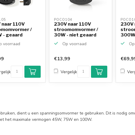
05 
POCO104 
POCO1
 naar 110V
230V naar 110V
230V 
omomvormer /
stroomomvormer /
stroo
 - geaard
30W - niet geaard
300W 
 voorraad
Op voorraad
Op 
99
€13,99
€69,9
gelijk
Vergelijk
Verg
uiken, dient u een spanningsomvormer te gebruiken. Dit is nodig omd
r met het maximale vermogen 45W, 75W en 100W.