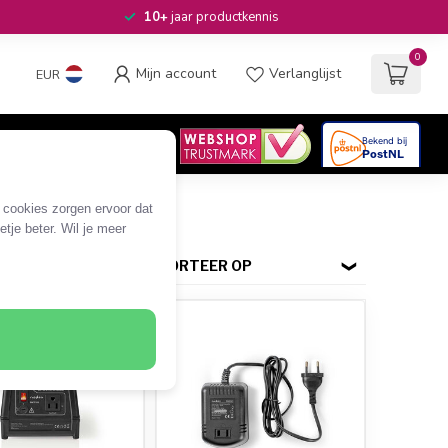
10+
jaar productkennis
0
Mijn account
Verlanglijst
EUR
4.6
/5
06
beoordelingen
e cookies zorgen ervoor dat
tje beter. Wil je meer
SORTEER OP