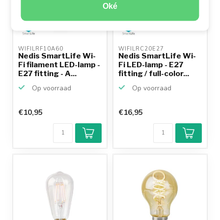
Oké
WIFILRF10A60 
WIFILRC20E27 
Nedis SmartLife Wi-
Nedis SmartLife Wi-
Fi filament LED-lamp -
Fi LED-lamp - E27
E27 fitting - A...
fitting / full-color...
Op voorraad
Op voorraad
€10,95
€16,95