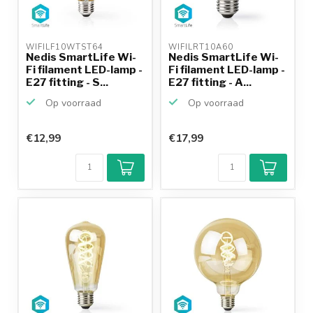
WIFILF10WTST64 
WIFILRT10A60 
Nedis SmartLife Wi-
Nedis SmartLife Wi-
Fi filament LED-lamp -
Fi filament LED-lamp -
E27 fitting - S...
E27 fitting - A...
Op voorraad
Op voorraad
€12,99
€17,99