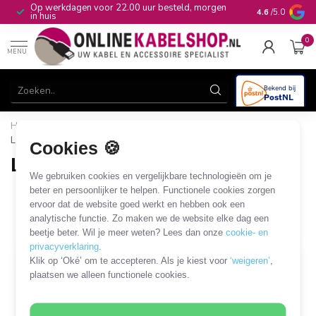
Op werkdagen voor 22.00 uur besteld, morgen
10+
jaar produ
4.6
/5.0
in huis
0
MENU
Home
/
Beveiliging & Domotica
/
SmartLife
/
Lampen
/
Lampen met E27 fitting
Cookies 🍪
Lampen met E27 fitting
We gebruiken cookies en vergelijkbare technologieën om je
10 PRODUCTEN
beter en persoonlijker te helpen. Functionele cookies zorgen
ervoor dat de website goed werkt en hebben ook een
analytische functie. Zo maken we de website elke dag een
Filters
SORTEER OP
beetje beter. Wil je meer weten? Lees dan onze
cookie- en
privacyverklaring
.
Klik op ‘Oké’ om te accepteren. Als je kiest voor
‘weigeren’
,
SALE
SALE
plaatsen we alleen functionele cookies.