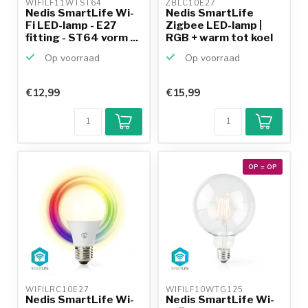
WIFILF11WTST64 
ZBLC10E27 
Nedis SmartLife Wi-
Nedis SmartLife
Fi LED-lamp - E27
Zigbee LED-lamp |
fitting - ST64 vorm ...
RGB + warm tot koel
wit...
Op voorraad
Op voorraad
€12,99
€15,99
OP = OP
WIFILRC10E27 
WIFILF10WTG125 
Nedis SmartLife Wi-
Nedis SmartLife Wi-