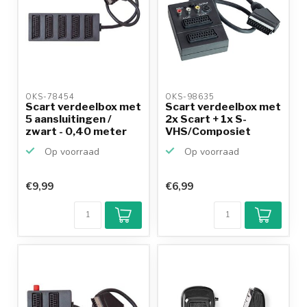
OKS-78454 
OKS-98635 
Scart verdeelbox met
Scart verdeelbox met
5 aansluitingen /
2x Scart + 1x S-
zwart - 0,40 meter
VHS/Composiet
aanslu...
Op voorraad
Op voorraad
€9,99
€6,99