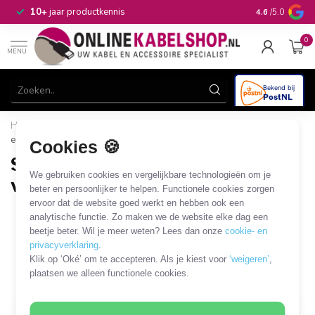
n
10+
jaar productkennis
4.6
/5.0
0
MENU
Home
/
Audio & Video
/
Scart
/
Scart schakelaars, splitters
en verdelers
Cookies 🍪
Scart schakelaars, splitters en
We gebruiken cookies en vergelijkbare technologieën om je
verdelers
beter en persoonlijker te helpen. Functionele cookies zorgen
ervoor dat de website goed werkt en hebben ook een
Scart schakelaars
Scart verdeler/splitter
analytische functie. Zo maken we de website elke dag een
beetje beter. Wil je meer weten? Lees dan onze
cookie- en
8 PRODUCTEN
privacyverklaring
.
Klik op ‘Oké’ om te accepteren. Als je kiest voor
‘weigeren’
,
Filters
SORTEER OP
plaatsen we alleen functionele cookies.