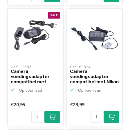
SALE
OKS-13587 
OKS-83824 
Camera
Camera
voedingsadapter
voedingsadapter
compatibel met
compatibel met Nikon
Canon ACK-E6 en
EH-5 en EP-5F...
Op voorraad
Op voorraad
DR-...
€20,95
€29,99