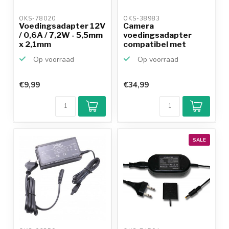
OKS-78020 
OKS-38983 
Voedingsadapter 12V
Camera
/ 0,6A / 7,2W - 5,5mm
voedingsadapter
x 2,1mm
compatibel met
Canon ACK-DC80
Op voorraad
Op voorraad
(NB-...
€9,99
€34,99
SALE