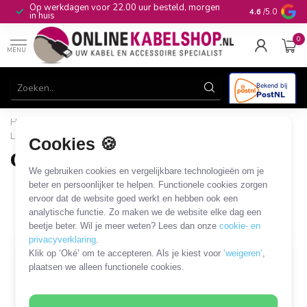
n
10+
jaar productkennis
4.6
/5.0
0
MENU
Home
/
Stroom & Energie
/
Laders, voedingen & accu's
/
Laders en voedingen
/
Camera voedingen
Cookies 🍪
Camera voedingen
We gebruiken cookies en vergelijkbare technologieën om je
31 PRODUCTEN
beter en persoonlijker te helpen. Functionele cookies zorgen
ervoor dat de website goed werkt en hebben ook een
analytische functie. Zo maken we de website elke dag een
Filters
SORTEER OP
beetje beter. Wil je meer weten? Lees dan onze
cookie- en
privacyverklaring
.
Klik op ‘Oké’ om te accepteren. Als je kiest voor
‘weigeren’
,
SALE
plaatsen we alleen functionele cookies.