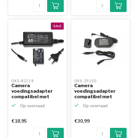
SALE
OKS-82119 
OKS-25150 
Camera
Camera
voedingsadapter
voedingsadapter
compatibel met
compatibel met
Canon ACK-E2 en
Canon ACK-E5 en
Op voorraad
Op voorraad
DR4...
DR-...
€18,95
€30,99