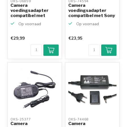
OKS-06859 
OKS-74594 
Camera
Camera
voedingsadapter
voedingsadapter
compatibel met
compatibel met Sony
Canon CA-560
AC-LS5DK en DK...
Op voorraad
Op voorraad
€29,99
€23,95
OKS-25377 
OKS-74468 
Camera
Camera