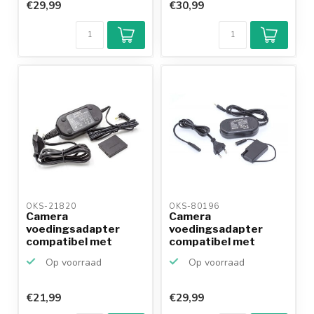
€29,99
€30,99
OKS-21820 
OKS-80196 
Camera
Camera
voedingsadapter
voedingsadapter
compatibel met
compatibel met
Canon ACK-DC40 (NB-
Pentax K-AC128 (D-
Op voorraad
Op voorraad
6L)
L...
€21,99
€29,99