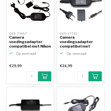
OKS-73657 
OKS-47792 
Camera
Camera
voedingsadapter
voedingsadapter
compatibel met Nikon
compatibel met
EH-67A en EP-...
Fujifilm AC-3V, AC-...
Op voorraad
Op voorraad
€29,99
€24,99