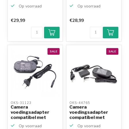
Canon ACK-E8 en
Canon CA-110
Op voorraad
Op voorraad
DR-...
€29,99
€28,99
Klantenbeoordeling
9,2/10
Achteraf
betalen mogelijk
10+
jaar
productkennis
SALE
SALE
OKS-31123 
OKS-44765 
Camera
Camera
voedingsadapter
voedingsadapter
compatibel met
compatibel met
Canon CA-570
Canon ACK-E17 en
Op voorraad
Op voorraad
DR...