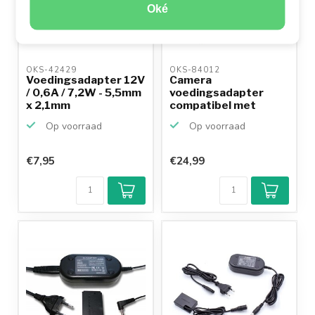
Oké
OKS-42429 
OKS-84012 
Voedingsadapter 12V
Camera
/ 0,6A / 7,2W - 5,5mm
voedingsadapter
x 2,1mm
compatibel met
Canon ACK-E10 en
Op voorraad
Op voorraad
DR...
€7,95
€24,99