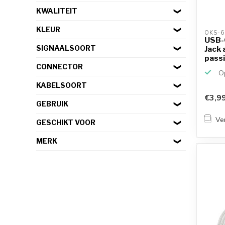
KWALITEIT
KLEUR
OKS-6
USB-
SIGNAALSOORT
Jack 
passie
CONNECTOR
Op
KABELSOORT
€3,9
GEBRUIK
Ver
GESCHIKT VOOR
MERK