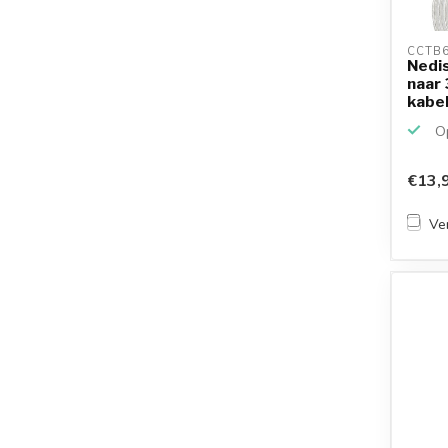
CCTB6
Nedi
naar 
kabel 
Op
€13,
Ver