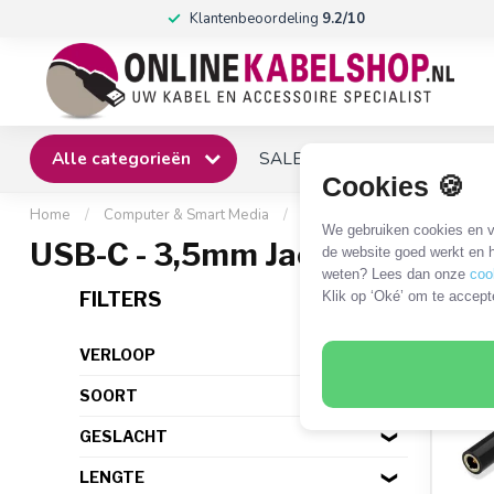
Klantenbeoordeling
9.2/10
Alle categorieën
SALE
Winkel
Klantense
Cookies 🍪
Home
/
Computer & Smart Media
/
USB
/
USB - A/V kabels e
We gebruiken cookies en ve
USB-C - 3,5mm Jack
de website goed werkt en h
weten? Lees dan onze
coo
20 P
FILTERS
Klik op ‘Oké’ om te accept
VERLOOP
SOORT
GESLACHT
LENGTE