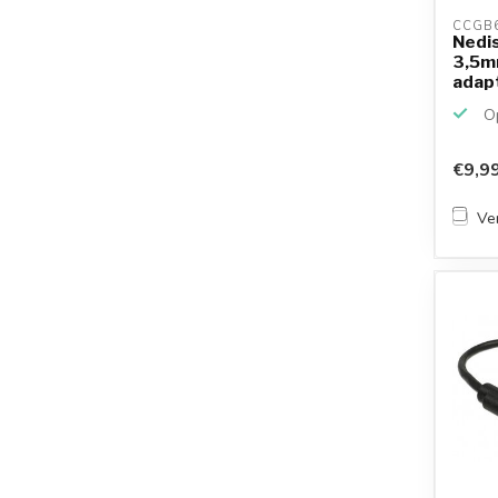
CCGB
Nedis
3,5m
adapte
Op
€9,9
Ver