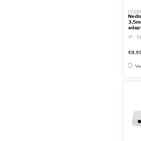
CCGB6
Nedi
3,5m
adapt
...
Op
€8,9
Ver