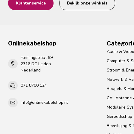
Klantenservice
Bekijk onze winkels
Onlinekabelshop
Categori
Audio & Vide
Flemingstraat 99
Computer & S
2316 DC Leiden
Nederland
Stroom & Ener
Netwerk & Vas
071 8700 124
Beugels & Ho
CAI, Antenne &
info@onlinekabelshop.nl
Modulaire Sy
Gereedschap 
Beveiliging &