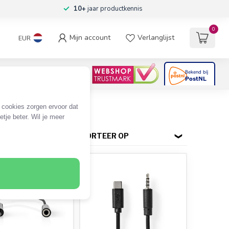
10+
jaar productkennis
0
Mijn account
Verlanglijst
EUR
4.6
/5
06
beoordelingen
e cookies zorgen ervoor dat
tje beter. Wil je meer
SORTEER OP