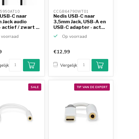
5950AT10 
CCGB64790WT01 
 USB-C naar
Nedis USB-C naar
 Jack audio
3,5mm Jack, USB-A en
 actief / zwart ...
USB-C adapter - act...
voorraad
Op voorraad
9
€12,99
Klantenbeoordeling
9,2/10
elijk
Vergelijk
Achteraf betalen
mogelijk
10+
jaar
productkennis
SALE
TIP VAN DE EXPERT