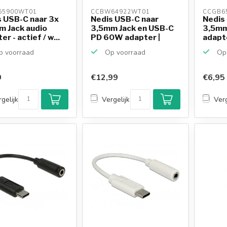
65900WT01 
CCBW64922WT01 
CCGB6
 USB-C naar 3x
Nedis USB-C naar
Nedis
m Jack audio
3,5mm Jack en USB-C
3,5mm
r - actief / w...
PD 60W adapter |
adapter
act...
 voorraad
Op voorraad
Op 
9
€12,99
€6,95
gelijk
Vergelijk
Verg