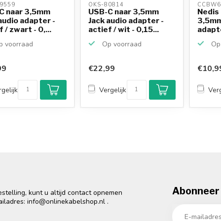
9559 
OKS-80814 
CCBW6
C naar 3,5mm
USB-C naar 3,5mm
Nedis
audio adapter -
Jack audio adapter -
3,5mm
 / zwart - 0,...
actief / wit - 0,15...
adapte
zwar..
 voorraad
Op voorraad
Op 
99
€22,99
€10,9
gelijk
Vergelijk
Verg
Abonneer 
telling, kunt u altijd contact opnemen
ailadres:
info@onlinekabelshop.nl
.