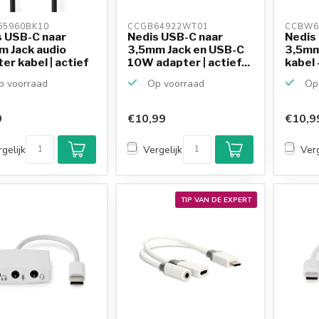
5960BK10 
CCGB64922WT01 
CCBW6
s USB-C naar
Nedis USB-C naar
Nedis
m Jack audio
3,5mm Jack en USB-C
3,5mm
er kabel | actief
10W adapter | actief...
kabel -
 voorraad
Op voorraad
Op 
9
€10,99
€10,9
gelijk
Vergelijk
Verg
TIP VAN DE EXPERT