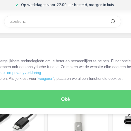
Op werkdagen voor 22.00 uur besteld, morgen in huis
rvice
32
n adapters
/
USB-C - 3,5mm Jack
rgelijkbare technologieën om je beter en persoonlijker te helpen. Functionel
ebben ook een analytische functie. Zo maken we de website elke dag een bee
kie- en privacyverklaring
.
RODUCTEN
eren. Als je kiest voor
‘weigeren’
, plaatsen we alleen functionele cookies.
MEEST VERKOCHT
TIP VAN DE EXPERT
Oké