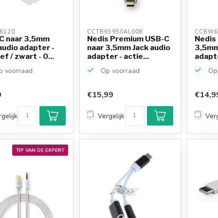
6120 
CCTB65950AL008 
CCBW6
C naar 3,5mm
Nedis Premium USB-C
Nedis
audio adapter -
naar 3,5mm Jack audio
3,5mm
f / zwart - 0...
adapter - actie...
adapte
High...
 voorraad
Op voorraad
Op 
9
€15,99
€14,9
gelijk
Vergelijk
Verg
TIP VAN DE EXPERT