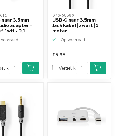
611 
OKS-58580 
 naar 3,5mm
USB-C naar 3,5mm
udio adapter -
Jack kabel | zwart | 1
 / wit - 0,1...
meter
voorraad
Op voorraad
€5,95
elijk
Vergelijk