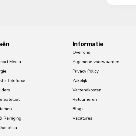
eën
Informatie
o
Over ons
mart Media
Algemene voorwaarden
gie
Privacy Policy
te Telefonie
Zakelijk
uders
Verzendkosten
 Satelliet
Retourneren
stemen
Blogs
& Reiniging
Vacatures
 Domotica