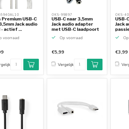
5940AL10 
OKS-99897 
OKS-40
s Premium USB-C
USB-C naar 3,5mm
USB-C
3,5mm Jack audio
Jack audio adapter
Jack a
- actief ...
met USB-C laadpoort
passief
-...
 voorraad
Op voorraad
Op 
99
€5,99
€3,99
gelijk
Vergelijk
Verg