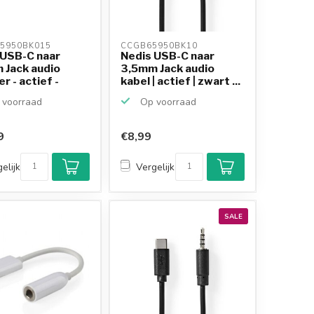
5950BK015 
CCGB65950BK10 
 USB-C naar
Nedis USB-C naar
 Jack audio
3,5mm Jack audio
r - actief -
kabel | actief | zwart ...
voorraad
Op voorraad
9
€8,99
elijk
Vergelijk
SALE