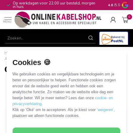
Op werkdagen voor 22.00 uur besteld, morgen
10+
jaar produ
4.6
/5.0
in huis
0
MENU
Home
/
Stroom & Energie
/
Laders, voedingen & accu's
/
Accu's
/
Overige accu's
Cookies 🍪
Overige accu's
We gebruiken cookies en vergelijkbare technologieën om je
12 PRODUCTEN
beter en persoonlijker te helpen. Functionele cookies zorgen
ervoor dat de website goed werkt en hebben ook een
analytische functie. Zo maken we de website elke dag een
Filters
SORTEER OP
beetje beter. Wil je meer weten? Lees dan onze
cookie- en
privacyverklaring
.
Klik op ‘Oké’ om te accepteren. Als je kiest voor
‘weigeren’
,
plaatsen we alleen functionele cookies.