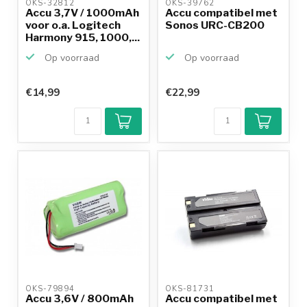
OKS-32812 
OKS-39762 
Accu 3,7V / 1000mAh
Accu compatibel met
voor o.a. Logitech
Sonos URC-CB200
Harmony 915, 1000,...
Op voorraad
Op voorraad
€14,99
€22,99
OKS-79894 
OKS-81731 
Accu 3,6V / 800mAh
Accu compatibel met