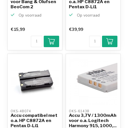
voor Bang & Olufsen
o.a. HP C8872A en
BeoCom 2
Pentax D-Li1
camera...
Op voorraad
Op voorraad
€15,99
€39,99
OKS-48074 
OKS-61438 
Accu compatibel met
Accu 3,7V / 1300mAh
o.a. HP C8872A en
voor o.a. Logitech
Pentax D-Li1
Harmony 915, 1000,...