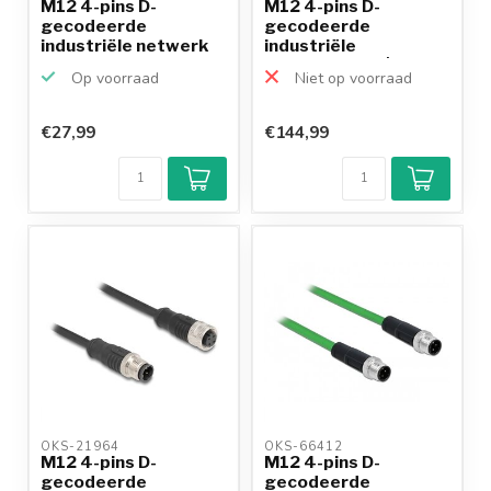
M12 4-pins D-
M12 4-pins D-
gecodeerde
gecodeerde
industriële netwerk
industriële
verlengkabel ...
netwerkkabel | CAT5e
Op voorraad
Niet op voorraad
...
€27,99
€144,99
Klantenbeoordeling
9,2/10
Achteraf
betalen mogelijk
10+
jaar
productkennis
OKS-21964 
OKS-66412 
M12 4-pins D-
M12 4-pins D-
gecodeerde
gecodeerde