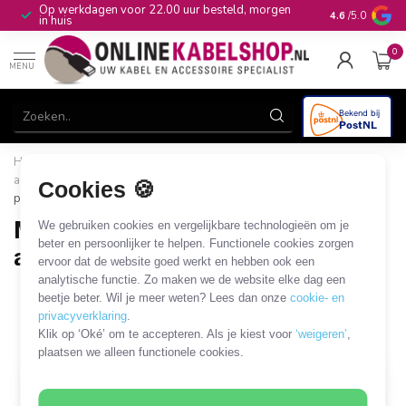
Op werkdagen voor 22.00 uur besteld, morgen
10+
jaar produ
4.6
/5.0
in huis
0
MENU
Home
/
Netwerk & Vaste Telefonie
/
Netwerkkabels en
adapters
/
Industrial Ethernet (IE) kabels en adapters
/
M12 4-
Cookies 🍪
pins - M12 4-pins kabels en adapters
M12 4-pins - M12 4-pins kabels en
We gebruiken cookies en vergelijkbare technologieën om je
beter en persoonlijker te helpen. Functionele cookies zorgen
adapters
ervoor dat de website goed werkt en hebben ook een
analytische functie. Zo maken we de website elke dag een
17 PRODUCTEN
beetje beter. Wil je meer weten? Lees dan onze
cookie- en
privacyverklaring
.
Filters
SORTEER OP
Klik op ‘Oké’ om te accepteren. Als je kiest voor
‘weigeren’
,
plaatsen we alleen functionele cookies.