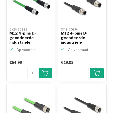
OKS-50331 
OKS-70864 
M12 4-pins D-
M12 4-pins D-
gecodeerde
gecodeerde
industriële
industriële
netwerkkabel | CAT5e
netwerkkabel | CAT5e
Op voorraad
Op voorraad
...
...
€54,99
€19,99