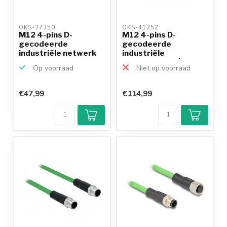
OKS-27350 
OKS-41252 
M12 4-pins D-
M12 4-pins D-
gecodeerde
gecodeerde
industriële netwerk
industriële
verlengkabel ...
netwerkkabel | CAT5e
Op voorraad
Niet op voorraad
...
€47,99
€114,99