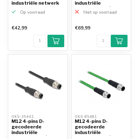
industriële netwerk
industriële
verlengkabel ...
netwerkkabel | CAT5e
Op voorraad
Niet op voorraad
...
€42,99
€69,99
OKS-35442 
OKS-85681 
M12 4-pins D-
M12 4-pins D-
gecodeerde
gecodeerde
industriële
industriële
netwerkkabel | CAT5e
netwerkkabel | CAT5e