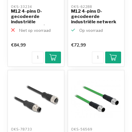
OKS-33234 
OKS-62288 
M12 4-pins D-
M12 4-pins D-
gecodeerde
gecodeerde
industriële
industriële netwerk
netwerkkabel | CAT5e
verlengkabel ...
Niet op voorraad
Op voorraad
...
€84,99
€72,99
OKS-78733 
OKS-56569 