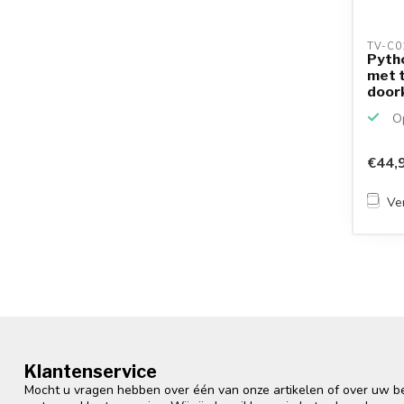
TV-C0
Pyth
met 
doork
Op
€44,
Ver
Klantenservice
Mocht u vragen hebben over één van onze artikelen of over uw bes