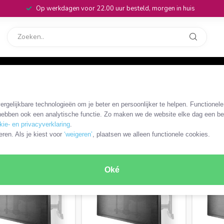
Op werkdagen voor 22.00 uur besteld, morgen in huis
rvice
32
rgelijkbare technologieën om je beter en persoonlijker te helpen. Functionel
ebben ook een analytische functie. Zo maken we de website elke dag een bee
kie- en privacyverklaring
.
ODUCTEN
eren. Als je kiest voor
‘weigeren’
, plaatsen we alleen functionele cookies.
MEEST VERKOCHT
MEEST VERKOCHT
Oké