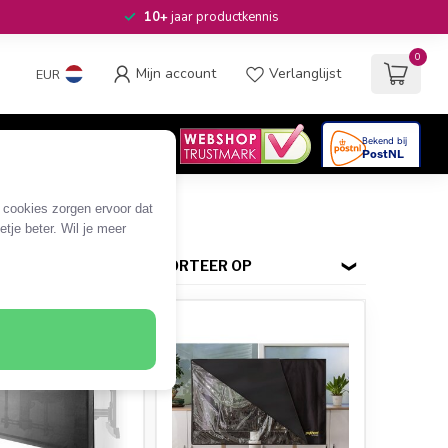
10+
jaar productkennis
0
Mijn account
Verlanglijst
EUR
4.6
/5
06
beoordelingen
e cookies zorgen ervoor dat
tje beter. Wil je meer
SORTEER OP