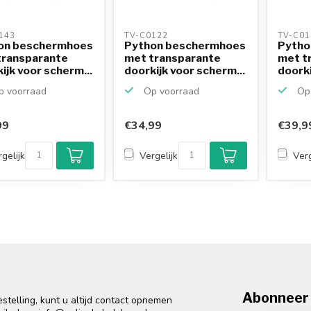
143 
TV-C0122 
TV-C01
on beschermhoes
Python beschermhoes
Pytho
transparante
met transparante
met t
ijk voor scherm...
doorkijk voor scherm...
doorki
 voorraad
Op voorraad
Op 
99
€34,99
€39,9
gelijk
Vergelijk
Verg
Abonneer 
telling, kunt u altijd contact opnemen