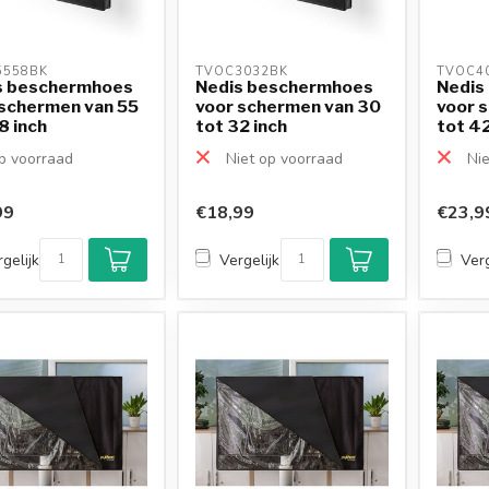
558BK 
TVOC3032BK 
TVOC4
s beschermhoes
Nedis beschermhoes
Nedis
 schermen van 55
voor schermen van 30
voor 
8 inch
tot 32 inch
tot 42
 voorraad
Niet op voorraad
Nie
99
€18,99
€23,9
gelijk
Vergelijk
Verg