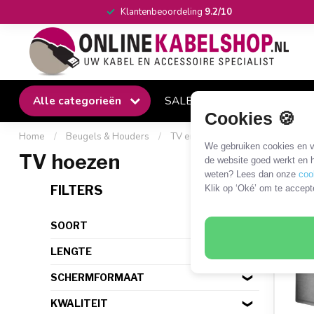
Klantenbeoordeling
9.2/10
Alle categorieën
SALE
Winkel
Klantense
Cookies 🍪
Home
/
Beugels & Houders
/
TV en monitor
/
TV hoezen
We gebruiken cookies en ve
TV hoezen
de website goed werkt en h
weten? Lees dan onze
coo
8 PR
FILTERS
Klik op ‘Oké’ om te accept
SOORT
LENGTE
SCHERMFORMAAT
KWALITEIT