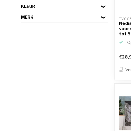
KLEUR
MERK
TVOC5
Nedi
voor
tot 5
Op
€28,
Ver