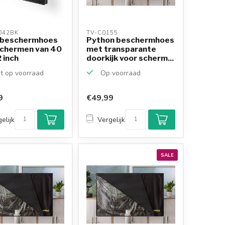
042BK 
TV-C0155 
 beschermhoes
Python beschermhoes
schermen van 40
met transparante
 inch
doorkijk voor scherm...
t op voorraad
Op voorraad
9
€49,99
elijk
Vergelijk
SALE