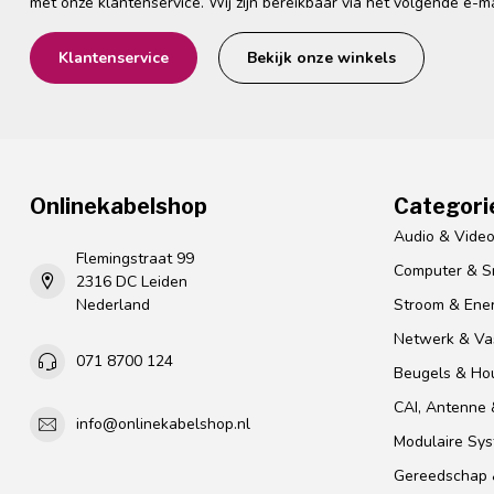
met onze klantenservice. Wij zijn bereikbaar via het volgende e-m
Klantenservice
Bekijk onze winkels
Onlinekabelshop
Categori
Audio & Vide
Flemingstraat 99
Computer & S
2316 DC Leiden
Nederland
Stroom & Ener
Netwerk & Vas
071 8700 124
Beugels & Ho
CAI, Antenne &
info@onlinekabelshop.nl
Modulaire Sy
Gereedschap 