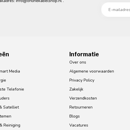
ailadres:
info@onlinekabelshop.nl
.
eën
Informatie
o
Over ons
mart Media
Algemene voorwaarden
gie
Privacy Policy
te Telefonie
Zakelijk
uders
Verzendkosten
 Satelliet
Retourneren
stemen
Blogs
& Reiniging
Vacatures