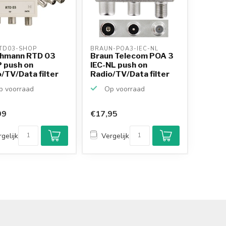
TD03-SHOP 
BRAUN-POA3-IEC-NL 
chmann RTD 03
Braun Telecom POA 3
 push on
IEC-NL push on
/TV/Data filter
Radio/TV/Data filter
 voorraad
Op voorraad
99
€17,95
gelijk
Vergelijk