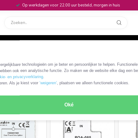
Op werkdagen voor 22.00 uur besteld, morgen in huis
rvice
32
ligers
/
Filters
rgelijkbare technologieën om je beter en persoonlijker te helpen. Functionel
ebben ook een analytische functie. Zo maken we de website elke dag een bee
kie- en privacyverklaring
.
eren. Als je kiest voor
‘weigeren’
, plaatsen we alleen functionele cookies.
and sperfilter
ODUCTEN
Oké
SALE