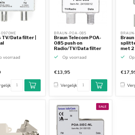
0970ME 
BRAUN-POA-085 
BRAUN-
 TV/Data filter |
Braun Telecom POA-
Braun
al
085 push on
splitt
Radio/TV/Data filter
met 2 
(met r...
 voorraad
Op voorraad
Op 
9
€13,95
€17,9
gelijk
Vergelijk
Verg
SALE