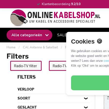
Klantenbeoordeling
9.2/10
Alle categorieën
SALE
Winkel
Klantense
Cookies 🍪
Home
/
CAI, Antenne & Satelliet
/
Filters, verzwakkers en bevei
We gebruiken cookies en ve
Filters
de website goed werkt en h
weten? Lees dan onze
coo
Klik op ‘Oké’ om te accept
Radio-TV filter
Radio-TV/Data filter
Retourb
6 PR
FILTERS
VERLOOP
SOORT
GESLACHT