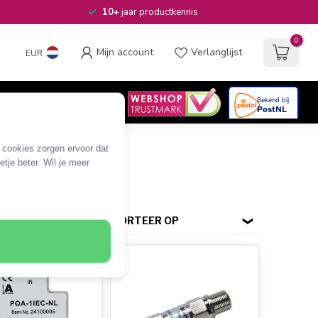
10+
jaar productkennis
0
Mijn account
Verlanglijst
EUR
4.6
/5
06
beoordelingen
e cookies zorgen ervoor dat
tje beter. Wil je meer
SORTEER OP