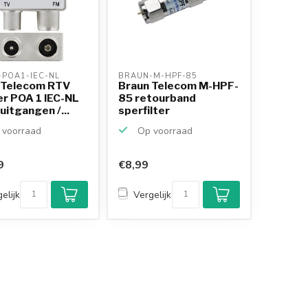
POA1-IEC-NL 
BRAUN-M-HPF-85 
 Telecom RTV
Braun Telecom M-HPF-
er POA 1 IEC-NL
85 retourband
uitgangen /...
sperfilter
voorraad
Op voorraad
9
€8,99
elijk
Vergelijk