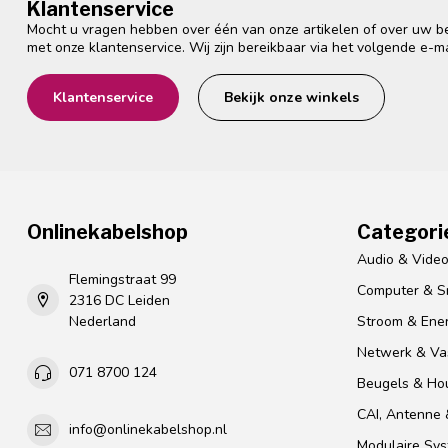
Klantenservice
Mocht u vragen hebben over één van onze artikelen of over uw bes
met onze klantenservice. Wij zijn bereikbaar via het volgende e-m
Klantenservice
Bekijk onze winkels
Onlinekabelshop
Categori
Audio & Vide
Flemingstraat 99
Computer & S
2316 DC Leiden
Nederland
Stroom & Ener
Netwerk & Vas
071 8700 124
Beugels & Ho
CAI, Antenne &
info@onlinekabelshop.nl
Modulaire Sy