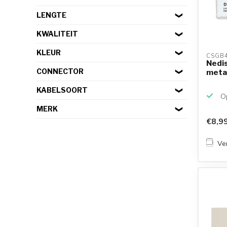
LENGTE
KWALITEIT
KLEUR
CSGB4
Nedis
CONNECTOR
meta
KABELSOORT
Op
MERK
€8,9
Ver