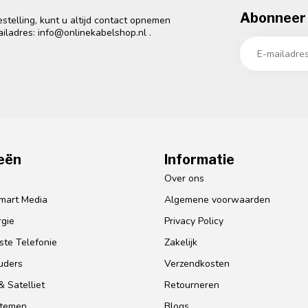
Abonneer 
telling, kunt u altijd contact opnemen
ailadres:
info@onlinekabelshop.nl
.
eën
Informatie
o
Over ons
mart Media
Algemene voorwaarden
gie
Privacy Policy
te Telefonie
Zakelijk
uders
Verzendkosten
 Satelliet
Retourneren
stemen
Blogs