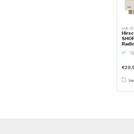
HIR-R
Hirs
SHOP
Radio
Op
€20,
Ver