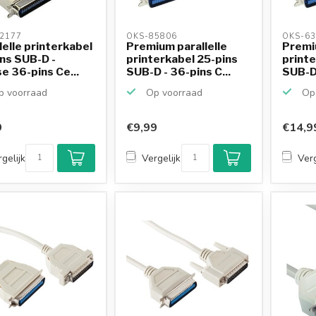
2177 
OKS-85806 
OKS-63
lelle printerkabel
Premium parallelle
Premiu
ns SUB-D -
printerkabel 25-pins
printe
e 36-pins Ce...
SUB-D - 36-pins C...
SUB-D 
 voorraad
Op voorraad
Op 
9
€9,99
€14,9
gelijk
Vergelijk
Verg