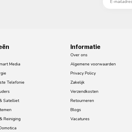
eën
Informatie
o
Over ons
mart Media
Algemene voorwaarden
gie
Privacy Policy
te Telefonie
Zakelijk
uders
Verzendkosten
 Satelliet
Retourneren
stemen
Blogs
& Reiniging
Vacatures
 Domotica