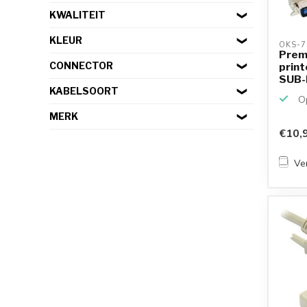
KWALITEIT
KLEUR
OKS-7
Premi
CONNECTOR
print
SUB-D
KABELSOORT
Op
MERK
€10,
Ver