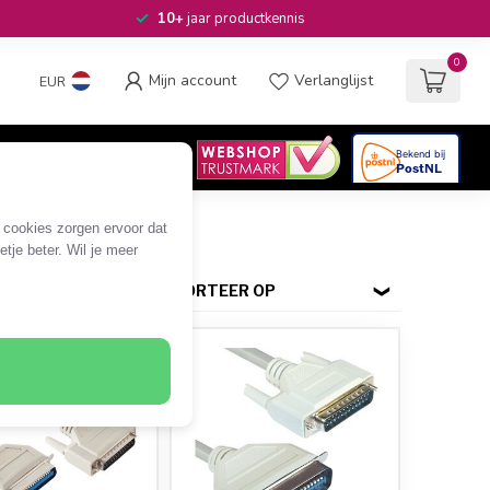
10+
jaar productkennis
0
Mijn account
Verlanglijst
EUR
4.6
/5
06
beoordelingen
ins
e cookies zorgen ervoor dat
tje beter. Wil je meer
SORTEER OP