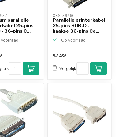
937 
OKS-39766 
m parallelle
Parallelle printerkabel
rkabel 25-pins
25-pins SUB-D -
- 36-pins C...
haakse 36-pins Ce...
voorraad
Op voorraad
9
€7,99
elijk
Vergelijk