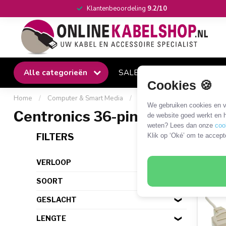
Klantenbeoordeling
9.2/10
Alle categorieën
SALE
Winkel
Klantense
Cookies 🍪
Home
/
Computer & Smart Media
/
SUB-D en Centronics
/
Ce
We gebruiken cookies en ve
Centronics 36-pins - SUB-D 25
de website goed werkt en h
weten? Lees dan onze
coo
14 P
FILTERS
Klik op ‘Oké’ om te accept
VERLOOP
SOORT
GESLACHT
LENGTE