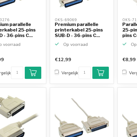
3276 
OKS-69069 
OKS-71
um parallelle
Premium parallelle
Parall
erkabel 25-pins
printerkabel 25-pins
25-pin
 - 36-pins C...
SUB-D - 36-pins C...
pins C
 voorraad
Op voorraad
Op 
99
€12,99
€8,99
gelijk
Vergelijk
Verg