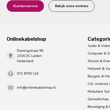
Klantenservice
Bekijk onze winkels
Onlinekabelshop
Categori
Audio & Vide
Flemingstraat 99
Computer & S
2316 DC Leiden
Nederland
Stroom & Ener
Netwerk & Vas
071 8700 124
Beugels & Ho
CAI, Antenne &
info@onlinekabelshop.nl
Modulaire Sy
Gereedschap 
Beveiliging &