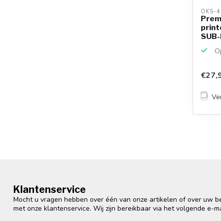
OKS-4
Premi
print
SUB-D
Op
€27,
Ver
Klantenservice
Mocht u vragen hebben over één van onze artikelen of over uw bes
met onze klantenservice. Wij zijn bereikbaar via het volgende e-m