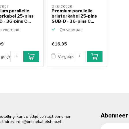
7867 
OKS-70628 
um parallelle
Premium parallelle
erkabel 25-pins
printerkabel 25-pins
 - 36-pins C...
SUB-D - 36-pins C...
 voorraad
Op voorraad
99
€16,95
gelijk
Vergelijk
Abonneer 
telling, kunt u altijd contact opnemen
ailadres:
info@onlinekabelshop.nl
.