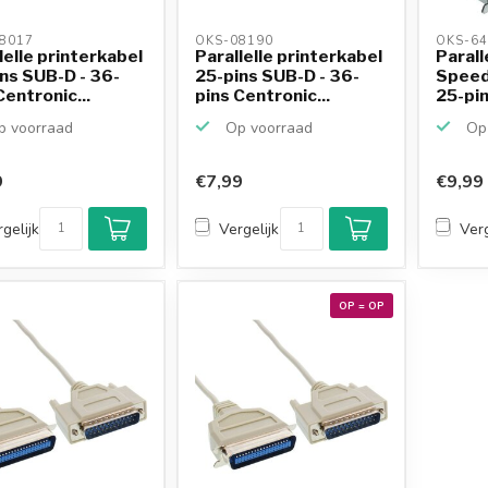
8017 
OKS-08190 
OKS-64
lelle printerkabel
Parallelle printerkabel
Parall
ns SUB-D - 36-
25-pins SUB-D - 36-
Speed
Centronic...
pins Centronic...
25-pin
 voorraad
Op voorraad
Op 
9
€7,99
€9,99
gelijk
Vergelijk
Verg
OP = OP