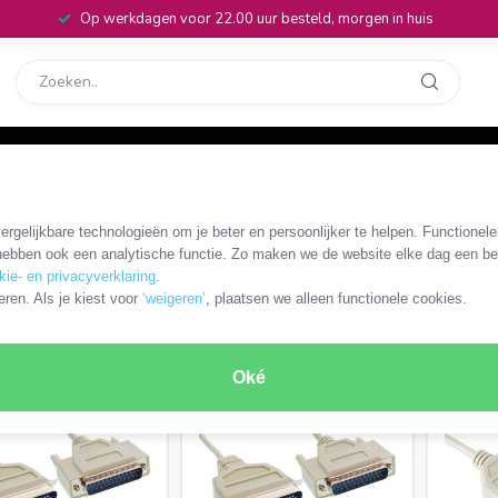
Op werkdagen voor 22.00 uur besteld, morgen in huis
rvice
32
ntronics 36-pins kabels en adapters
/
Centronics 36-pins - SUB-D 25-p
rgelijkbare technologieën om je beter en persoonlijker te helpen. Functionel
-pins
ebben ook een analytische functie. Zo maken we de website elke dag een bee
kie- en privacyverklaring
.
RODUCTEN
eren. Als je kiest voor
‘weigeren’
, plaatsen we alleen functionele cookies.
Oké