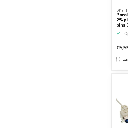
OKS-1
Paral
25-pi
pins 
Op
€9,9
Ver