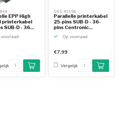
844 
OKS-91596 
elle EPP High
Parallelle printerkabel
 printerkabel
25-pins SUB-D - 36-
s SUB-D - 36...
pins Centronic...
voorraad
Op voorraad
€7,99
Klantenbeoordeling
9,2/10
elijk
Vergelijk
Achteraf betalen
mogelijk
10+
jaar
productkennis