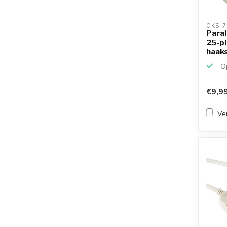
OKS-7
Paral
25-pi
haaks
Op
€9,9
Ver