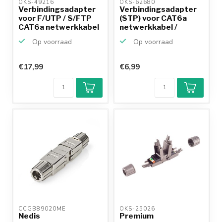
OKS-49216 
OKS-62680 
Verbindingsadapter
Verbindingsadapter
voor F/UTP / S/FTP
(STP) voor CAT6a
CAT6a netwerkkabel
netwerkkabel /
...
metaal
Op voorraad
Op voorraad
€17,99
€6,99
CCGB89020ME 
OKS-25026 
Nedis
Premium