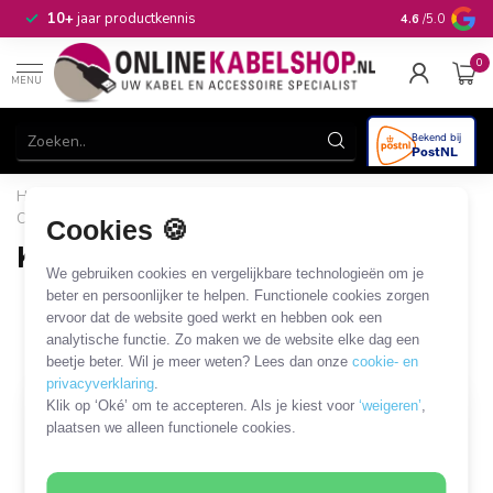
n
10+
jaar productkennis
4.6
/5.0
0
MENU
Home
/
Netwerk & Vaste Telefonie
/
Installatiemateriaal
/
Connectoren
/
Kabelverbinders
Cookies 🍪
Kabelverbinders
We gebruiken cookies en vergelijkbare technologieën om je
14 PRODUCTEN
beter en persoonlijker te helpen. Functionele cookies zorgen
ervoor dat de website goed werkt en hebben ook een
analytische functie. Zo maken we de website elke dag een
Filters
SORTEER OP
beetje beter. Wil je meer weten? Lees dan onze
cookie- en
privacyverklaring
.
Klik op ‘Oké’ om te accepteren. Als je kiest voor
‘weigeren’
,
plaatsen we alleen functionele cookies.