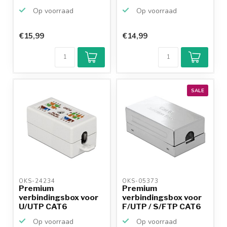
/...
Op voorraad
Op voorraad
€15,99
€14,99
Klantenbeoordeling
9,2/10
Achteraf
betalen mogelijk
10+
jaar
productkennis
SALE
OKS-24234 
OKS-05373 
Premium
Premium
verbindingsbox voor
verbindingsbox voor
U/UTP CAT6
F/UTP / S/FTP CAT6
netwerkkabel - too...
netwerkkab...
Op voorraad
Op voorraad