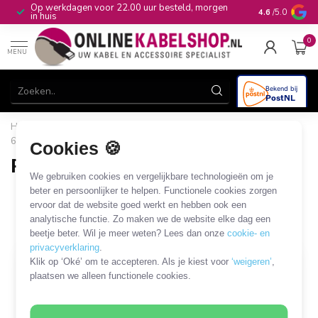
Op werkdagen voor 22.00 uur besteld, morgen
10+
jaar produ
4.6
/5.0
in huis
0
MENU
Home
/
Computer & Smart Media
/
DIN / Mini DIN
/
Mini DIN
6-pins (PS/2)
/
PS/2 - DIN 5-pins
Cookies 🍪
PS/2 - DIN 5-pins
We gebruiken cookies en vergelijkbare technologieën om je
5 PRODUCTEN
beter en persoonlijker te helpen. Functionele cookies zorgen
ervoor dat de website goed werkt en hebben ook een
analytische functie. Zo maken we de website elke dag een
Filters
SORTEER OP
beetje beter. Wil je meer weten? Lees dan onze
cookie- en
privacyverklaring
.
Klik op ‘Oké’ om te accepteren. Als je kiest voor
‘weigeren’
,
plaatsen we alleen functionele cookies.