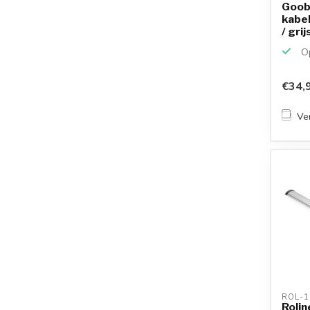
Goob
kabel
/ grij
Op
€34,
Ver
ROL-1
Rolin