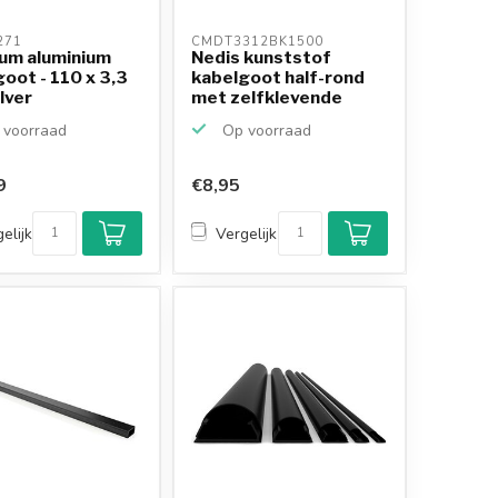
71 
CMDT3312BK1500 
um aluminium
Nedis kunststof
oot - 110 x 3,3
kabelgoot half-rond
ilver
met zelfklevende
plak...
voorraad
Op voorraad
9
€8,95
Klantenbeoordeling
9,2/10
elijk
Vergelijk
Achteraf betalen
mogelijk
10+
jaar
productkennis