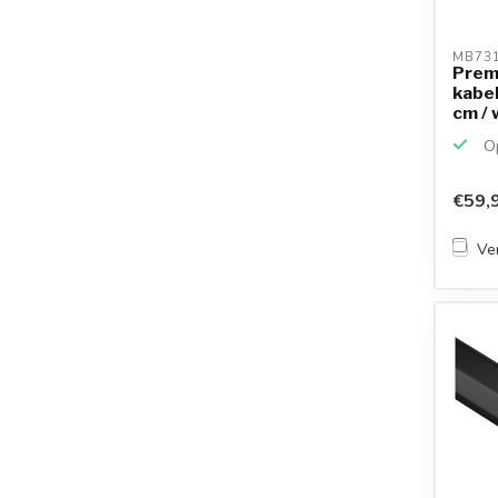
MB731
Prem
kabel
cm / 
Op
€59,
Ver