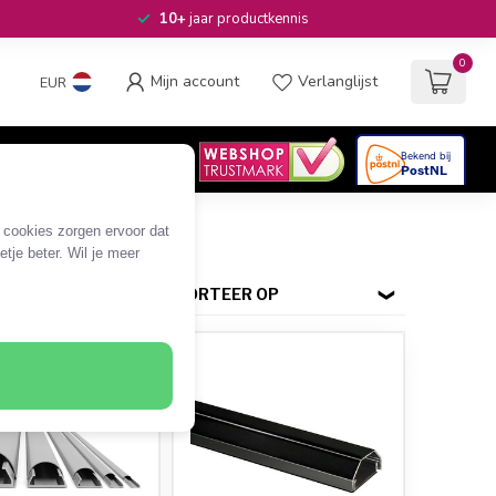
10+
jaar productkennis
0
Mijn account
Verlanglijst
EUR
4.6
/5
06
beoordelingen
e cookies zorgen ervoor dat
tje beter. Wil je meer
SORTEER OP