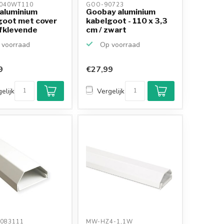
040WT110 
GOO-90723 
 aluminium
Goobay aluminium
goot met cover
kabelgoot - 110 x 3,3
lfklevende
cm / zwart
.
voorraad
Op voorraad
9
€27,99
elijk
Vergelijk
083111 
MW-HZ4-1,1W 