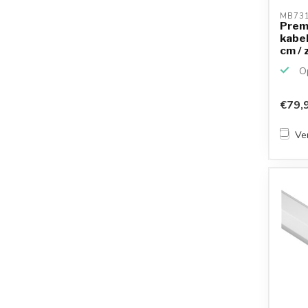
MB731
Prem
kabel
cm / 
Op
€79,
Ver