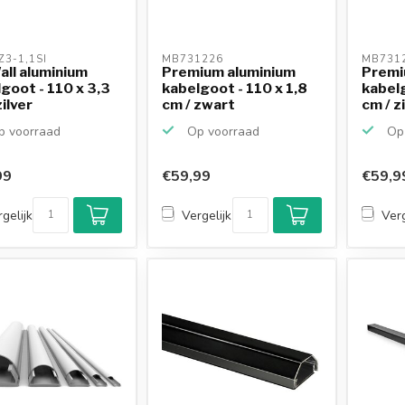
3-1,1SI 
MB731226 
MB7312
ll aluminium
Premium aluminium
Premi
goot - 110 x 3,3
kabelgoot - 110 x 1,8
kabelg
zilver
cm / zwart
cm / z
 voorraad
Op voorraad
Op 
99
€59,99
€59,9
gelijk
Vergelijk
Verg