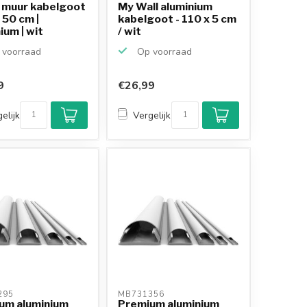
e muur kabelgoot
My Wall aluminium
x 50 cm |
kabelgoot - 110 x 5 cm
ium | wit
/ wit
voorraad
Op voorraad
9
€26,99
Klantenbeoordeling
9,2/10
elijk
Vergelijk
Achteraf betalen
mogelijk
10+
jaar
productkennis
95 
MB731356 
um aluminium
Premium aluminium