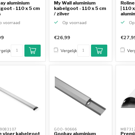
ay aluminium
My Wall aluminium
Rolin
goot - 110 x 5 cm
kabelgoot - 110 x 5 cm
| 110 
s
/ zilver
alumin
 voorraad
Op voorraad
Op 
99
€26,99
€27,9
gelijk
Vergelijk
Verg
9083107 
GOO-90666 
MB7312
e vloer kabelgoot
Goobay aluminium
Premi