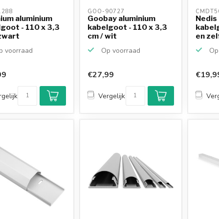
288 
GOO-90727 
CMDT5
ium aluminium
Goobay aluminium
Nedis
goot - 110 x 3,3
kabelgoot - 110 x 3,3
kabel
zwart
cm / wit
en ze
plaks..
 voorraad
Op voorraad
Op 
99
€27,99
€19,9
gelijk
Vergelijk
Verg