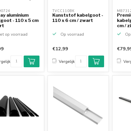
0724 
TVCC110BK 
MB7312
ay aluminium
Kunststof kabelgoot -
Premi
goot - 110 x 5 cm
110 x 6 cm / zwart
kabelg
rt
cm / z
et op voorraad
Op voorraad
Op 
99
€12,99
€79,9
gelijk
Vergelijk
Verg