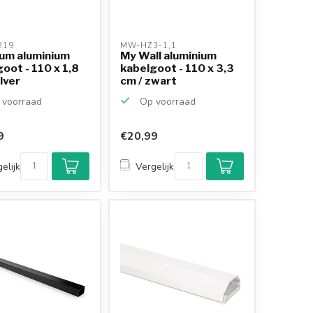
19 
MW-HZ3-1,1 
um aluminium
My Wall aluminium
oot - 110 x 1,8
kabelgoot - 110 x 3,3
ilver
cm / zwart
voorraad
Op voorraad
9
€20,99
elijk
Vergelijk