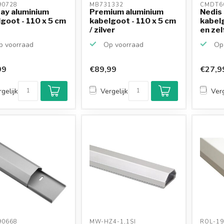
0728 
MB731332 
CMDT6
ay aluminium
Premium aluminium
Nedis
goot - 110 x 5 cm
kabelgoot - 110 x 5 cm
kabel
/ zilver
en ze
plaks..
 voorraad
Op voorraad
Op 
99
€89,99
€27,9
gelijk
Vergelijk
Verg
0668 
MW-HZ4-1,1SI 
ROL-19