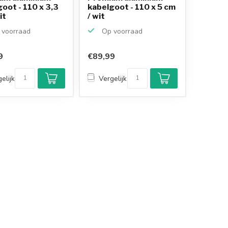
oot - 110 x 3,3
kabelgoot - 110 x 5 cm
it
/ wit
voorraad
Op voorraad
9
€89,99
elijk
Vergelijk