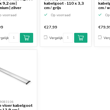
x 9,2 cm |
kabelgoot - 110 x 3,3
kabelg
nium | zilver
cm / grijs
cm / w
 voorraad
Op voorraad
Op 
99
€27,99
€79,9
gelijk
Vergelijk
Verg
9083106 
e vloer kabelgoot
 x 13,9 cm |