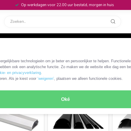
Op werkdagen voor 22.00 uur besteld, morgen in huis
rvice
32
- 150 cm
rgelijkbare technologieën om je beter en persoonlijker te helpen. Functionel
ebben ook een analytische functie. Zo maken we de website elke dag een bee
kie- en privacyverklaring
.
RODUCTEN
eren. Als je kiest voor
‘weigeren’
, plaatsen we alleen functionele cookies.
Oké