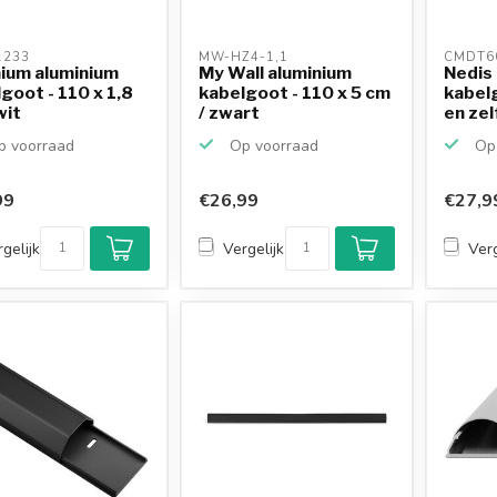
233 
MW-HZ4-1,1 
CMDT6
ium aluminium
My Wall aluminium
Nedis
goot - 110 x 1,8
kabelgoot - 110 x 5 cm
kabel
wit
/ zwart
en ze
plaks..
 voorraad
Op voorraad
Op 
99
€26,99
€27,9
gelijk
Vergelijk
Verg