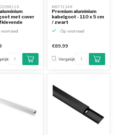
025BK110 
MB731349 
 aluminium
Premium aluminium
goot met cover
kabelgoot - 110 x 5 cm
lfklevende
/ zwart
.
voorraad
Op voorraad
9
€89,99
elijk
Vergelijk