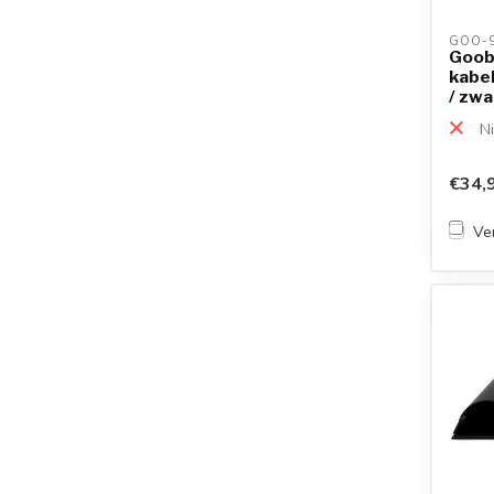
GOO-9
Goob
kabel
/ zwa
Ni
€34,
Ver