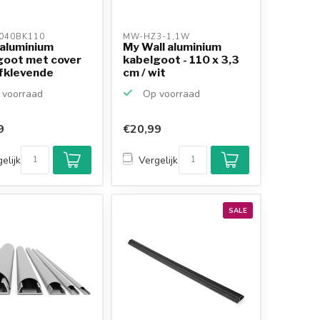
040BK110 
MW-HZ3-1,1W 
 aluminium
My Wall aluminium
goot met cover
kabelgoot - 110 x 3,3
lfklevende
cm / wit
.
voorraad
Op voorraad
9
€20,99
elijk
Vergelijk
SALE