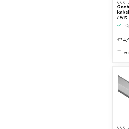
GOO-9
Goob
kabel
/ wit
Op
€34,
Ver
GOO-9