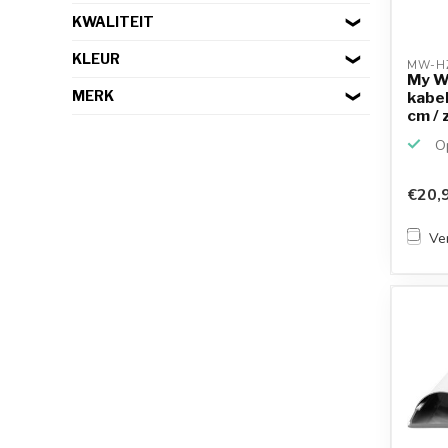
KWALITEIT
KLEUR
MW-HZ
My Wa
MERK
kabel
cm / 
Op
€20,
Ver