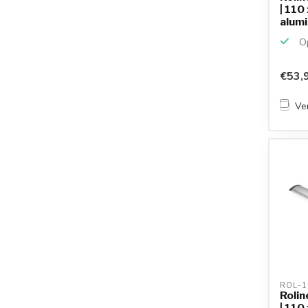
| 110 
alumi
Op
€53,
Ver
ROL-1
Rolin
| 110