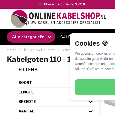
Klantenbeoordeling
9.2/10
Alle categorieën
SALE
Winkel
Klantense
Cookies 🍪
Home
/
Beugels & Houders
/
Kabelgoten
/
Kabelgoten 110 
We gebruiken cookies en ve
Kabelgoten 110 - 150 cm
de website goed werkt en h
weten? Lees dan onze
coo
29 P
FILTERS
Klik op ‘Oké’ om te accept
SOORT
LENGTE
BREEDTE
AANTAL