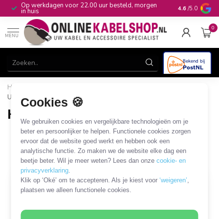
Op werkdagen voor 22.00 uur besteld, morgen
10+
jaar produ
4.6
/5.0
in huis
0
MENU
Home
/
Audio & Video
/
HDMI
/
HDMI - USB
/
HDMI -
USB-A
Cookies 🍪
HDMI - USB-A
We gebruiken cookies en vergelijkbare technologieën om je
3 PRODUCTEN
beter en persoonlijker te helpen. Functionele cookies zorgen
ervoor dat de website goed werkt en hebben ook een
analytische functie. Zo maken we de website elke dag een
Filters
SORTEER OP
beetje beter. Wil je meer weten? Lees dan onze
cookie- en
privacyverklaring
.
Klik op ‘Oké’ om te accepteren. Als je kiest voor
‘weigeren’
,
plaatsen we alleen functionele cookies.