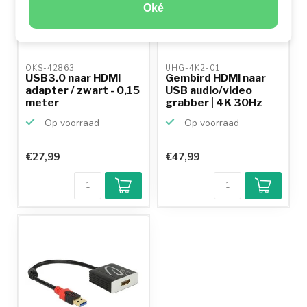
Oké
OKS-42863 
UHG-4K2-01 
USB3.0 naar HDMI
Gembird HDMI naar
adapter / zwart - 0,15
USB audio/video
meter
grabber | 4K 30Hz
Op voorraad
Op voorraad
€27,99
€47,99