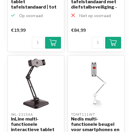
tablet
tafelstandaard met
tafelstandaard | tot
diefstalbeveiliging -
10 inch ...
10...
Op voorraad
Niet op voorraad
€19,99
€84,99
INL-23154A 
TDMT111WT 
InLine multi-
Nedis multi-
functionele
functionele beugel
interactieve tablet
voor smartphones en