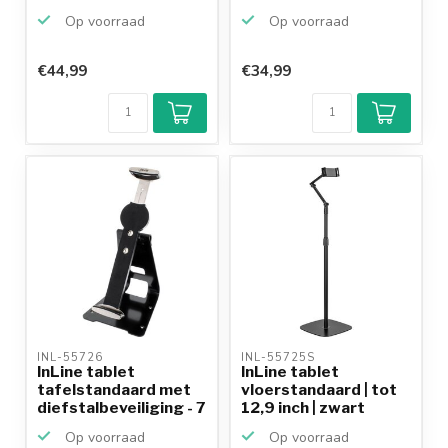
houder 2-in-...
tablet...
Op voorraad
Op voorraad
€44,99
€34,99
Klantenbeoordeling
9,2/10
Achteraf
betalen mogelijk
10+
jaar
productkennis
INL-55726 
INL-55725S 
InLine tablet
InLine tablet
tafelstandaard met
vloerstandaard | tot
diefstalbeveiliging - 7
12,9 inch | zwart
...
Op voorraad
Op voorraad