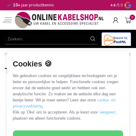
n
10+
jaar productkennis
4.6
/5.0
0
MENU
Home
/
Beugels & Houders
/
Tablet en smartphone
/
Tablet
/
Tafelstandaard
Cookies 🍪
Tafelstandaard
We gebruiken cookies en vergelijkbare technologieën om je
15 PRODUCTEN
beter en persoonlijker te helpen. Functionele cookies zorgen
ervoor dat de website goed werkt en hebben ook een
analytische functie. Zo maken we de website elke dag een
Filters
SORTEER OP
beetje beter. Wil je meer weten? Lees dan onze
cookie- en
privacyverklaring
.
Klik op ‘Oké’ om te accepteren. Als je kiest voor
‘weigeren’
,
plaatsen we alleen functionele cookies.