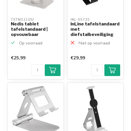
TSTND210SI 
INL-55725 
Nedis tablet
InLine tafelstandaard
tafelstandaard |
met
opvouwbaar
diefstalbeveiliging
compatibel ...
Op voorraad
Niet op voorraad
€25,99
€29,99