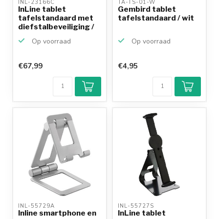
INL-23166C 
TA-TS-01-W 
InLine tablet
Gembird tablet
tafelstandaard met
tafelstandaard / wit
diefstalbeveiliging /
z...
Op voorraad
Op voorraad
€67,99
€4,95
INL-55729A 
INL-55727S 
Inline smartphone en
InLine tablet