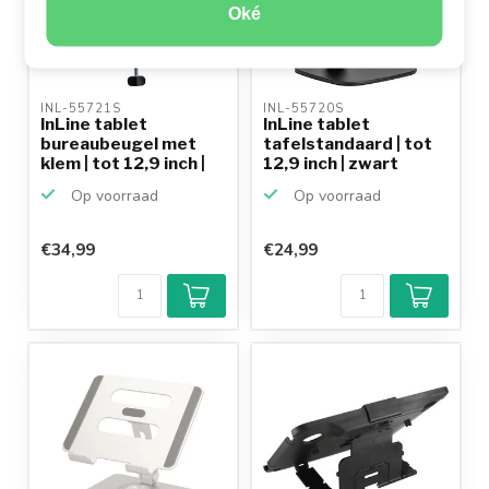
Oké
INL-55721S 
INL-55720S 
InLine tablet
InLine tablet
bureaubeugel met
tafelstandaard | tot
klem | tot 12,9 inch |
12,9 inch | zwart
zwart
Op voorraad
Op voorraad
€34,99
€24,99