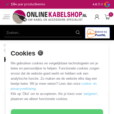
n
10+
jaar productkennis
4.6
/5.0
0
MENU
Home
/
Computer & Smart Media
/
Koeling en ventilatie
/
Computer
/
Koelpasta
Cookies 🍪
Koelpasta
We gebruiken cookies en vergelijkbare technologieën om je
5 PRODUCTEN
beter en persoonlijker te helpen. Functionele cookies zorgen
ervoor dat de website goed werkt en hebben ook een
analytische functie. Zo maken we de website elke dag een
Filters
SORTEER OP
beetje beter. Wil je meer weten? Lees dan onze
cookie- en
privacyverklaring
.
Klik op ‘Oké’ om te accepteren. Als je kiest voor
‘weigeren’
,
OP = OP
plaatsen we alleen functionele cookies.