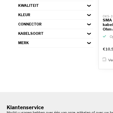
KWALITEIT
KLEUR
OKS-3
SMA (
CONNECTOR
kabel
Ohm /
KABELSOORT
Op
MERK
€10,
Ver
Klantenservice
Mocht u vragen hebben over één van onze artikelen of over uw bes