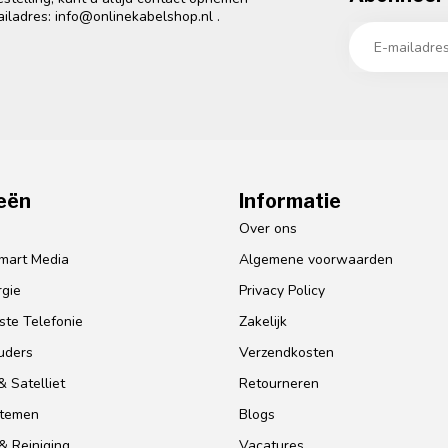
ailadres:
info@onlinekabelshop.nl
.
eën
Informatie
o
Over ons
mart Media
Algemene voorwaarden
gie
Privacy Policy
te Telefonie
Zakelijk
uders
Verzendkosten
 Satelliet
Retourneren
stemen
Blogs
& Reiniging
Vacatures