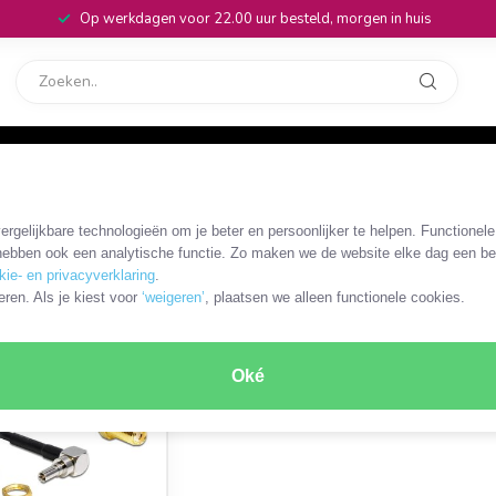
Op werkdagen voor 22.00 uur besteld, morgen in huis
rvice
32
/ RP-SMA coaxkabels en adapters
/
SMA - CRC-9 kabels en adapters
rgelijkbare technologieën om je beter en persoonlijker te helpen. Functionel
rs
ebben ook een analytische functie. Zo maken we de website elke dag een bee
kie- en privacyverklaring
.
ODUCT
eren. Als je kiest voor
‘weigeren’
, plaatsen we alleen functionele cookies.
SALE
Oké