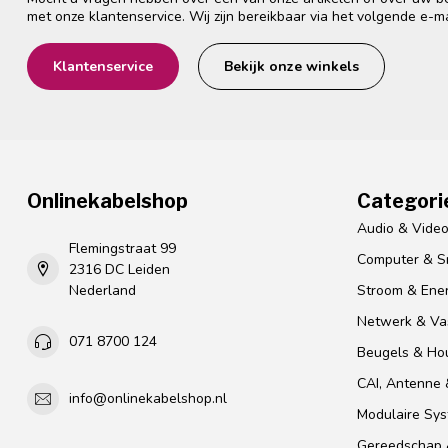
met onze klantenservice. Wij zijn bereikbaar via het volgende e-m
Klantenservice
Bekijk onze winkels
Onlinekabelshop
Categori
Audio & Vide
Flemingstraat 99
Computer & S
2316 DC Leiden
Nederland
Stroom & Ener
Netwerk & Vas
071 8700 124
Beugels & Ho
CAI, Antenne &
info@onlinekabelshop.nl
Modulaire Sy
Gereedschap 