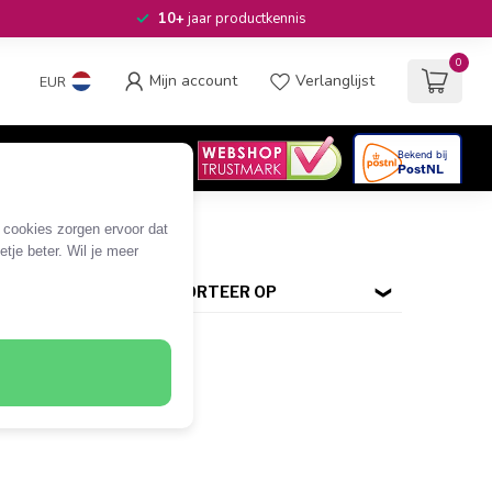
10+
jaar productkennis
0
Mijn account
Verlanglijst
EUR
4.6
/5
06
beoordelingen
e cookies zorgen ervoor dat
tje beter. Wil je meer
SORTEER OP