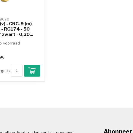
9620 
v) - CRC-9 (m)
 - RG174 - 50
 zwart - 0,20...
 voorraad
95
gelijk
Abonneer 
telling, kunt u altijd contact opnemen