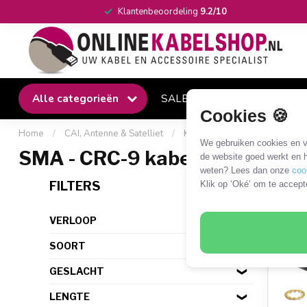
Klantenbeoordeling
9.2/10
Alle categorieën
SALE
Winkel
Klantense
Cookies 🍪
Home
/
CAI, Antenne & Satelliet
/
Kabels en adapters
/
SMA 
We gebruiken cookies en ve
SMA - CRC-9 kabels en adapte
de website goed werkt en h
weten? Lees dan onze
coo
1 PR
FILTERS
Klik op ‘Oké’ om te accept
VERLOOP
SOORT
GESLACHT
LENGTE