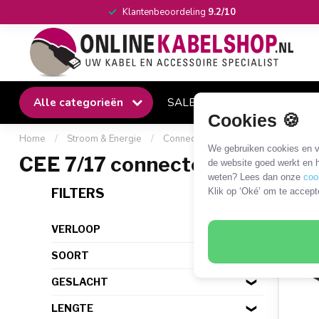
Klantenbeoordeling
9.2/10
Alle categorieën
SALE
Winkel
Klantense
Cookies 🍪
Home
/
Stroom & Energie
/
Connectoren
/
CEE-connectoren (
We gebruiken cookies en ve
CEE 7/17 connectoren
de website goed werkt en h
weten? Lees dan onze
coo
1 PR
FILTERS
Klik op ‘Oké’ om te accept
VERLOOP
SOORT
GESLACHT
LENGTE