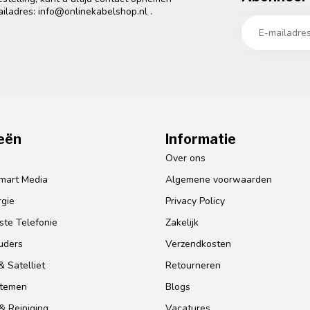
ailadres:
info@onlinekabelshop.nl
.
eën
Informatie
o
Over ons
mart Media
Algemene voorwaarden
gie
Privacy Policy
te Telefonie
Zakelijk
uders
Verzendkosten
 Satelliet
Retourneren
stemen
Blogs
& Reiniging
Vacatures