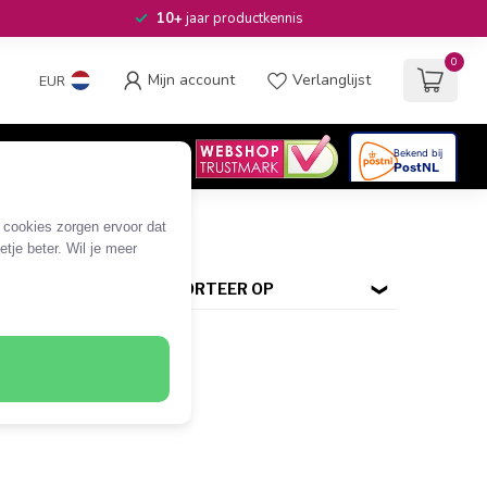
10+
jaar productkennis
0
Mijn account
Verlanglijst
EUR
4.6
/5
06
beoordelingen
e cookies zorgen ervoor dat
tje beter. Wil je meer
SORTEER OP