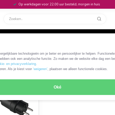
Op werkdagen voor 22.00 uur besteld, morgen in huis
rvice
32
stopcontact)
/
CEE 7/17 connectoren
rgelijkbare technologieën om je beter en persoonlijker te helpen. Functionel
ebben ook een analytische functie. Zo maken we de website elke dag een bee
kie- en privacyverklaring
.
ODUCT
eren. Als je kiest voor
‘weigeren’
, plaatsen we alleen functionele cookies.
Oké