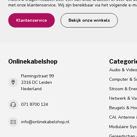
met onze klantenservice. Wij zijn bereikbaar via het volgende e-m
Klantenservice
Bekijk onze winkels
Onlinekabelshop
Categori
Audio & Vide
Flemingstraat 99
Computer & S
2316 DC Leiden
Nederland
Stroom & Ener
Netwerk & Vas
071 8700 124
Beugels & Ho
CAI, Antenne &
info@onlinekabelshop.nl
Modulaire Sy
Gereedschap 