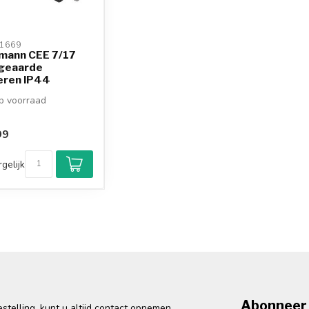
1669 
mann CEE 7/17
-geaarde
eren IP44
mstekke...
 voorraad
99
gelijk
Abonneer 
telling, kunt u altijd contact opnemen