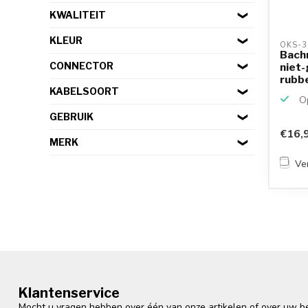
KWALITEIT
KLEUR
OKS-3
Bach
CONNECTOR
niet
rubb
stroo
KABELSOORT
Op
GEBRUIK
€16,
MERK
Ver
Klantenservice
Mocht u vragen hebben over één van onze artikelen of over uw bes