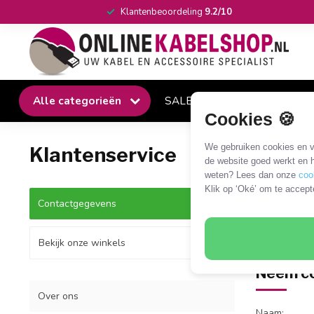
Klantenbeoordeling
9.2/10
Alle categorieën
SALE
Winkel
Klantense
Cookies 🍪
We gebruiken cookies en ve
Klantenservice
de website goed werkt en h
weten? Lees dan onze
coo
Klik op ‘Oké’ om te accept
Contactgegevens
+
M
Bekijk onze winkels
Neem co
Over ons
Naam: