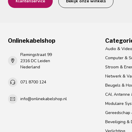
Klantenservice
Bekijk onze winkels
Onlinekabelshop
Categori
Audio & Vide
Flemingstraat 99
Computer & S
2316 DC Leiden
Nederland
Stroom & Ener
Netwerk & Vas
071 8700 124
Beugels & Ho
CAI, Antenne &
info@onlinekabelshop.nl
Modulaire Sy
Gereedschap 
Beveiliging &
Verlichting