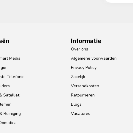
eën
Informatie
o
Over ons
mart Media
Algemene voorwaarden
gie
Privacy Policy
te Telefonie
Zakelijk
uders
Verzendkosten
 Satelliet
Retourneren
stemen
Blogs
& Reiniging
Vacatures
 Domotica