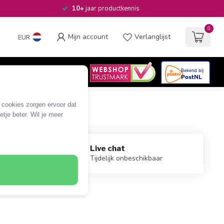
10+
jaar productkennis
0
Mijn account
Verlanglijst
EUR
4.6
/5
06
beoordelingen
e cookies zorgen ervoor dat
tje beter. Wil je meer
Live chat
.nl
Tijdelijk onbeschikbaar