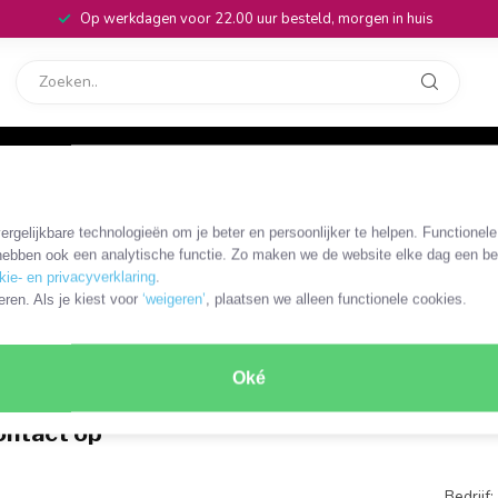
Op werkdagen voor 22.00 uur besteld, morgen in huis
rvice
32
rgelijkbare technologieën om je beter en persoonlijker te helpen. Functionel
ebben ook een analytische functie. Zo maken we de website elke dag een bee
kie- en privacyverklaring
.
eren. Als je kiest voor
‘weigeren’
, plaatsen we alleen functionele cookies.
31 (0)71 8700 124
E-mail
a/Vr: 09:00 – 17:00 Uur
info@onlinekabelshop
Oké
ntact op
Bedrijf: