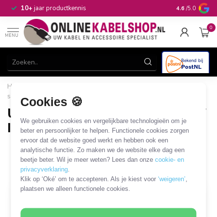
n
10+
jaar productkennis
4.6
/5.0
0
MENU
Home
/
Computer & Smart Media
/
USB
/
USB -
serieel/parallel
/
USB-A - Centronics 36-pins (LPT / IEEE1284-C)
Cookies 🍪
USB-A - Centronics 36-pins (LPT /
We gebruiken cookies en vergelijkbare technologieën om je
IEEE1284-C)
beter en persoonlijker te helpen. Functionele cookies zorgen
ervoor dat de website goed werkt en hebben ook een
2 PRODUCTEN
analytische functie. Zo maken we de website elke dag een
beetje beter. Wil je meer weten? Lees dan onze
cookie- en
Filters
SORTEER OP
privacyverklaring
.
Klik op ‘Oké’ om te accepteren. Als je kiest voor
‘weigeren’
,
plaatsen we alleen functionele cookies.