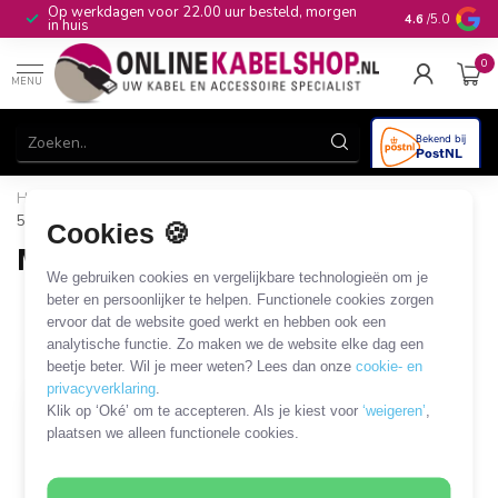
Op werkdagen voor 22.00 uur besteld, morgen
10+
jaar produ
4.6
/5.0
in huis
0
MENU
Home
/
Audio & Video
/
DIN
/
Mini DIN 5-pins
/
Mini DIN
5-pins connectoren
Cookies 🍪
Mini DIN 5-pins connectoren
We gebruiken cookies en vergelijkbare technologieën om je
1 PRODUCT
beter en persoonlijker te helpen. Functionele cookies zorgen
ervoor dat de website goed werkt en hebben ook een
analytische functie. Zo maken we de website elke dag een
Filters
SORTEER OP
beetje beter. Wil je meer weten? Lees dan onze
cookie- en
privacyverklaring
.
Klik op ‘Oké’ om te accepteren. Als je kiest voor
‘weigeren’
,
plaatsen we alleen functionele cookies.